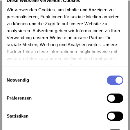
Diese Webseite verwendet Cookies
Wir verwenden Cookies, um Inhalte und Anzeigen zu
personalisieren, Funktionen für soziale Medien anbieten
zu können und die Zugriffe auf unsere Website zu
Kontakt:
analysieren. Außerdem geben wir Informationen zu Ihrer
Verwendung unserer Website an unsere Partner für
Österreichische Mediathek
soziale Medien, Werbung und Analysen weiter. Unsere
1060 Wien, Webgasse 2a
Partner führen diese Informationen möglicherweise mit
Tel. +43 1 5973669-0
weiteren Daten zusammen, die Sie ihnen bereitgestellt
mediathek@mediathek.at
haben oder die sie im Rahmen Ihrer Nutzung der Dienste
gesammelt haben.
Einwilligungsauswahl
Notwendig
Newsletter:
Bleiben Sie über Neuigkeiten und Veranstaltungen
Präferenzen
informiert:
Vorname
Nachname
Statistiken