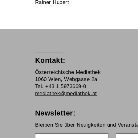
Rainer Hubert
Kontakt:
Österreichische Mediathek
1060 Wien, Webgasse 2a
Tel. +43 1 5973669-0
mediathek@mediathek.at
Newsletter:
Bleiben Sie über Neuigkeiten und Veransta
Vorname
Nachna