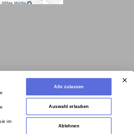
Alle zulassen
le
Auswahl erlauben
le
sie im
Ablehnen