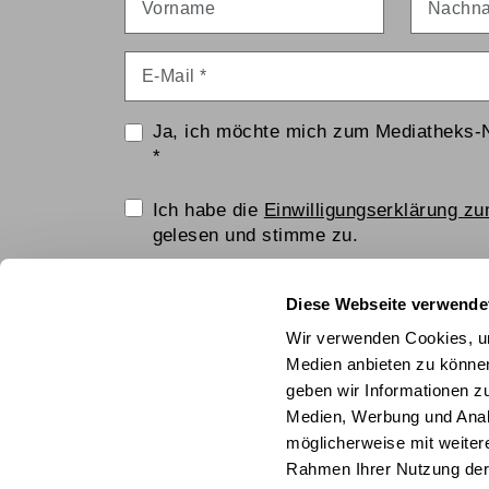
E-Mail
*
Ja, ich möchte mich zum Mediatheks-
*
Einwilligungserklärung
Ich habe die
Einwilligungserklärung z
gelesen und stimme zu.
Anti-Roboter-Verifizierung
Diese Webseite verwende
Hier klicken
Wir verwenden Cookies, um
Friendly
Captcha ⇗
Medien anbieten zu können
geben wir Informationen z
ANMELDEN
Medien, Werbung und Analy
möglicherweise mit weiter
© Technisches Museum Wien mit Österrei
Rahmen Ihrer Nutzung der