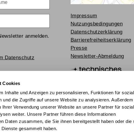
Impressum
Nutzungsbedingungen
Datenschutzerklärung
Newsletter anmelden.
Barrierefreiheitserklärung
Presse
Newsletter-Abmeldung
um Datenschutz
t Cookies
 Inhalte und Anzeigen zu personalisieren, Funktionen für sozia
 und die Zugriffe auf unsere Website zu analysieren. Außerdem
u Ihrer Verwendung unserer Website an unsere Partner für sozia
sen weiter. Unsere Partner führen diese Informationen
en Daten zusammen, die Sie ihnen bereitgestellt haben oder die 
chischer Mediathek 2024
 Dienste gesammelt haben.