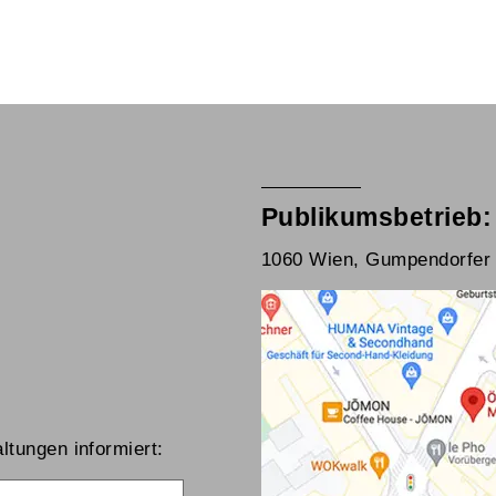
Publikumsbetrieb:
1060 Wien, Gumpendorfer 
ltungen informiert:
me