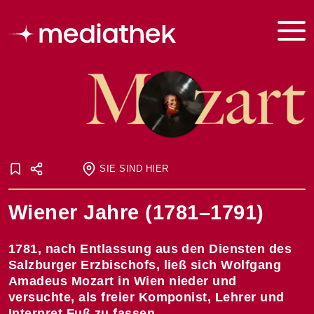
SIE SIND HIER
Startseite
Wiener Jahre (1781–1791)
Onlineausstellungen
Mozart
Wiener Jahre (1781–1791)
1781, nach Entlassung aus den Diensten des
Salzburger Erzbischofs, ließ sich Wolfgang
Amadeus Mozart in Wien nieder und
versuchte, als freier Komponist, Lehrer und
Interpret Fuß zu fassen.