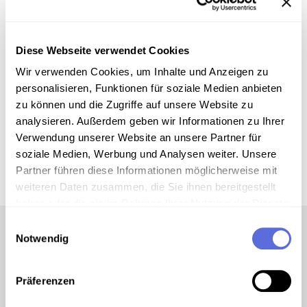
Diese Webseite verwendet Cookies
Wir verwenden Cookies, um Inhalte und Anzeigen zu
personalisieren, Funktionen für soziale Medien anbieten
zu können und die Zugriffe auf unsere Website zu
analysieren. Außerdem geben wir Informationen zu Ihrer
©
Verwendung unserer Website an unsere Partner für
soziale Medien, Werbung und Analysen weiter. Unsere
Wien, Michaelerplatz mit Burgtheater um 1783
Partner führen diese Informationen möglicherweise mit
weiteren Daten zusammen, die Sie ihnen bereitgestellt
haben oder die sie im Rahmen Ihrer Nutzung der Dienste
gesammelt haben.
Einwilligungsauswahl
Notwendig
Gesellschaftlich führte Mozart ein recht aktives
Präferenzen
Leben, verkehrte in den Salons und Freimaurerlogen
der Haupt- und Residenzstadt und kam hier mit dem