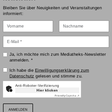
Bleiben Sie über Neuigkeiten und Veranstaltungen
informiert:
Vorname
Nachname
E-Mail
*
Ja, ich möchte mich zum Mediatheks-Newsletter
anmelden.
*
Einwilligungserklärung
Ich habe die
Einwilligungserklärung zum
Datenschutz
gelesen und stimme zu.
Anti-Roboter-Verifizierung
Hier klicken
Friendly
Captcha ⇗
ANMELDEN