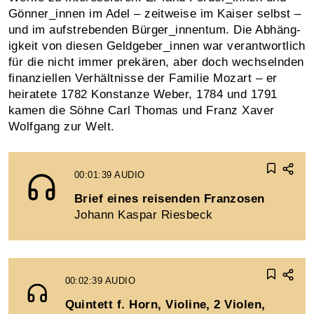
Gönner_innen im Adel – zeit­weise im Kaiser selbst –
und im auf­streben­den Bürger_innentum. Die Abhäng­
ig­keit von diesen Geld­geber_innen war ver­antwort­lich
für die nicht immer pre­kären, aber doch wechselnden
finanziellen Ver­hält­nisse der Familie Mozart – er
heiratete 1782 Konstanze Weber, 1784 und 1791
kamen die Söhne Carl Thomas und Franz Xaver
Wolfgang zur Welt.
00:01:39
AUDIO
Brief eines reisenden Franzosen
Johann Kaspar Riesbeck
00:02:39
AUDIO
Quintett f. Horn, Violine, 2 Violen,