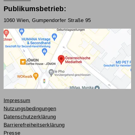
Publikumsbetrieb:
1060 Wien, Gumpendorfer Straße 95
Impressum
Nutzungsbedingungen
Datenschutzerklärung
Barrierefreiheitserklärung
Presse