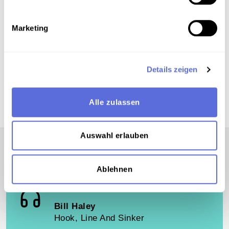
Marketing
00:06:05
VIDEO
Details zeigen
Günther Schifter
Anfänge bei Rot-Weiß-Rot
Alle zulassen
Auswahl erlauben
Ablehnen
00:02:32
AUDIO
Bill Haley
Hook, Line And Sinker