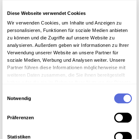
Wiener Kosmos-Kino Vorträge über Jazz und zeigte
amerikani­sche Musikfilme. Daneben unterwies er
Diese Webseite verwendet Cookies
Stuart Green, den Sendungs­ver­ant­wortlichen von
Wir verwenden Cookies, um Inhalte und Anzeigen zu
Rot-Weiß-Rot, in Deutsch. Diese Bekannt­schaft
ebnete ihm den Weg für seine Radio-Karriere und so
personalisieren, Funktionen für soziale Medien anbieten
begann er am 1. Jänner 1949 beim Sender Rot-Weiß-
zu können und die Zugriffe auf unsere Website zu
Rot. Hier spielte er in seinen Sendungen „Der alte
analysieren. Außerdem geben wir Informationen zu Ihrer
Platten­mann“, „Klingende Kleinig­keiten“, „Sandmann
Verwendung unserer Website an unsere Partner für
Serenade“ und „Swing und Sweet“ Platten aus der
soziale Medien, Werbung und Analysen weiter. Unsere
immer umfang­reicher werdenden
Partner führen diese Informationen möglicherweise mit
Schellacksammlung, die mittlerweile weit über
weiteren Daten zusammen, die Sie ihnen bereitgestellt
10 000 Stück umfasste.
haben oder die sie im Rahmen Ihrer Nutzung der Dienste
gesammelt haben.
Einwilligungsauswahl
Notwendig
Präferenzen
Statistiken