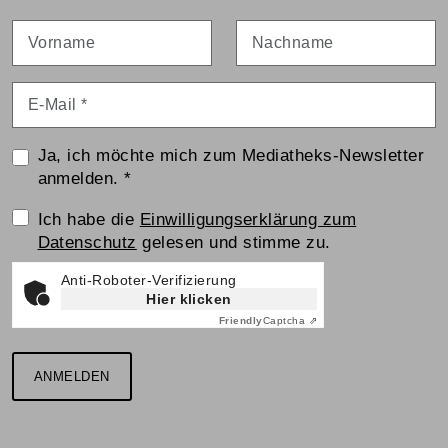
Vorname
Nachname
E-Mail
*
Ja, ich möchte mich zum Mediatheks-Newsletter
anmelden.
*
Einwilligungserklärung
Ich habe die
Einwilligungserklärung zum
Datenschutz
gelesen und stimme zu.
Anti-Roboter-Verifizierung
Hier klicken
Friendly
Captcha ⇗
ANMELDEN