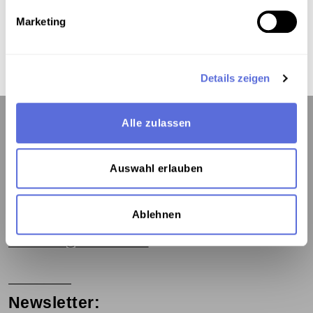
Keywords
Marketing
Musik ; U-Musik , Moderne Musikformen - Jazz ,
Radiosendung-Mitschnitt
Details zeigen
Alle zulassen
Contact:
Auswahl erlauben
Österreichische Mediathek
1060 Wien, Webgasse 2a
Ablehnen
Tel. +43 1 5973669-0
mediathek@mediathek.at
Newsletter: