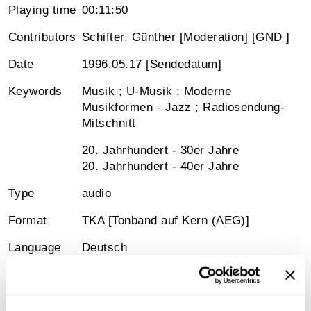
Playing time
00:11:50
Contributors
Schifter, Günther [Moderation] [
GND
]
Date
1996.05.17 [Sendedatum]
Keywords
Musik ; U-Musik ; Moderne
Musikformen - Jazz ; Radiosendung-
Mitschnitt
20. Jahrhundert - 30er Jahre
20. Jahrhundert - 40er Jahre
Type
audio
Format
TKA [Tonband auf Kern (AEG)]
Language
Deutsch
Rights
Mit freundlicher Genehmigung: ORF
Signature
Österreichische Mediathek, e03-