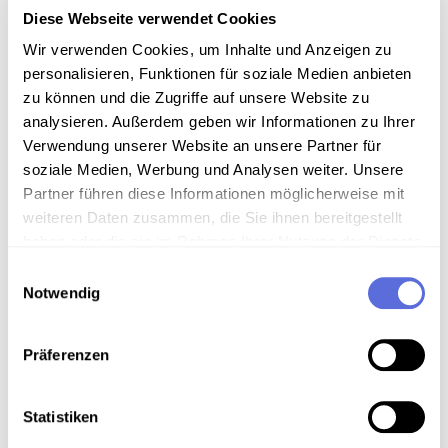
00113_b01
Diese Webseite verwendet Cookies
Media type
Mp3-Audiodatei
Wir verwenden Cookies, um Inhalte und Anzeigen zu
personalisieren, Funktionen für soziale Medien anbieten
zu können und die Zugriffe auf unsere Website zu
analysieren. Außerdem geben wir Informationen zu Ihrer
Verwendung unserer Website an unsere Partner für
Information
soziale Medien, Werbung und Analysen weiter. Unsere
Partner führen diese Informationen möglicherweise mit
weiteren Daten zusammen, die Sie ihnen bereitgestellt
haben oder die sie im Rahmen Ihrer Nutzung der Dienste
Download
gesammelt haben.
Einwilligungsauswahl
Notwendig
Metadaten
Präferenzen
Location in the digital collection
Statistiken