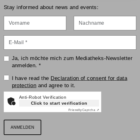
Stay informed about news and events:
Vorname
Nachname
E-Mail
*
Ja, ich möchte mich zum Mediatheks-Newsletter
anmelden.
*
Einwilligungserklärung
I have read the
Declaration of consent for data
protection
and agree to it.
Anti-Robot Verification
Click to start verification
Friendly
Captcha ⇗
ANMELDEN