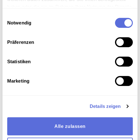
haben oder die sie im Rahmen Ihrer Nutzung der Dienste
gesammelt haben.
Einwilligungsauswahl
Notwendig
Präferenzen
Statistiken
Marketing
Kurator historische Aufnahmen,
Sammlungsübernahmen
Details zeigen
Robert Pfundner, Mag.
+43 1 5973669-7158,
E-Mail
Alle zulassen