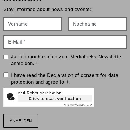
Stay informed about news and events:
Vorname
Nachname
E-Mail
*
Ja, ich möchte mich zum Mediatheks-Newsletter
anmelden.
*
Einwilligungserklärung
I have read the
Declaration of consent for data
protection
and agree to it.
Anti-Robot Verification
Click to start verification
Friendly
Captcha ⇗
ANMELDEN