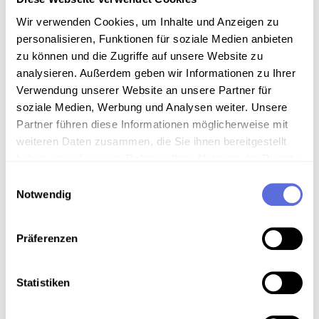
Media type
Mp3-Audiodatei
Wir verwenden Cookies, um Inhalte und Anzeigen zu
personalisieren, Funktionen für soziale Medien anbieten
zu können und die Zugriffe auf unsere Website zu
analysieren. Außerdem geben wir Informationen zu Ihrer
Information
Verwendung unserer Website an unsere Partner für
soziale Medien, Werbung und Analysen weiter. Unsere
Partner führen diese Informationen möglicherweise mit
weiteren Daten zusammen, die Sie ihnen bereitgestellt
Download
haben oder die sie im Rahmen Ihrer Nutzung der Dienste
gesammelt haben.
Einwilligungsauswahl
Notwendig
Metadaten
Präferenzen
Location in the digital collection
Statistiken
Keywords