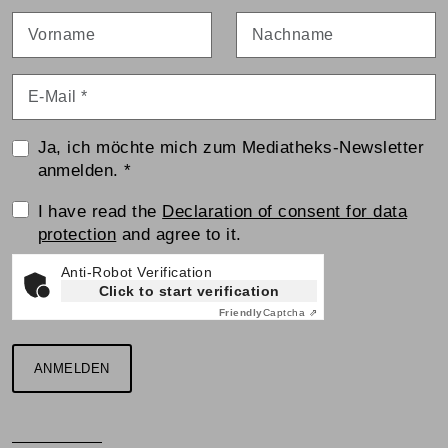
Vorname
Nachname
E-Mail
*
Ja, ich möchte mich zum Mediatheks-Newsletter
anmelden.
*
Einwilligungserklärung
I have read the
Declaration of consent for data
protection
and agree to it.
Anti-Robot Verification
Click to start verification
Friendly
Captcha ⇗
ANMELDEN