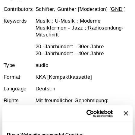
Contributors
Schifter, Günther [Moderation] [
GND
]
Keywords
Musik ; U-Musik ; Moderne
Musikformen - Jazz ; Radiosendung-
Mitschnitt
20. Jahrhundert - 30er Jahre
20. Jahrhundert - 40er Jahre
Type
audio
Format
KKA [Kompaktkassette]
Language
Deutsch
Rights
Mit freundlicher Genehmigung:
Günther Schifter
Signature
Österreichische Mediathek, 6-
21925_b01
Diese Webseite verwendet Cookies