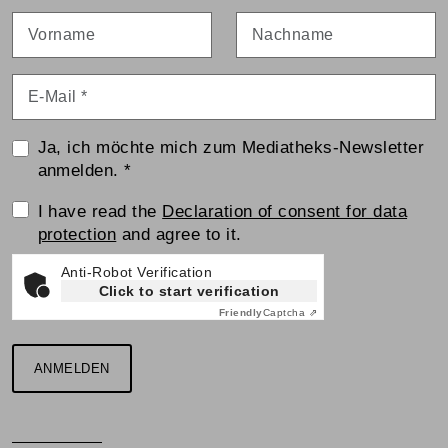
Vorname
Nachname
E-Mail
*
Ja, ich möchte mich zum Mediatheks-Newsletter
anmelden.
*
Einwilligungserklärung
I have read the
Declaration of consent for data
protection
and agree to it.
Anti-Robot Verification
Click to start verification
Friendly
Captcha ⇗
ANMELDEN