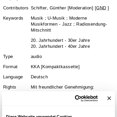
Contributors
Schifter, Günther [Moderation] [
GND
]
Keywords
Musik ; U-Musik ; Moderne
Musikformen - Jazz ; Radiosendung-
Mitschnitt
20. Jahrhundert - 30er Jahre
20. Jahrhundert - 40er Jahre
Type
audio
Format
KKA [Kompaktkassette]
Language
Deutsch
Rights
Mit freundlicher Genehmigung:
Günther Schifter
Signature
Österreichische Mediathek, 6-
21928_b01
Diese Webseite verwendet Cookies