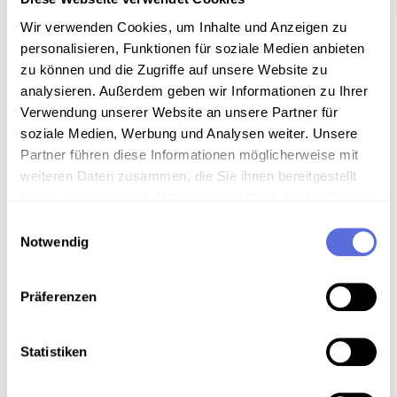
Media type
Mp3-Audiodatei
Wir verwenden Cookies, um Inhalte und Anzeigen zu
personalisieren, Funktionen für soziale Medien anbieten
zu können und die Zugriffe auf unsere Website zu
analysieren. Außerdem geben wir Informationen zu Ihrer
Information
Verwendung unserer Website an unsere Partner für
soziale Medien, Werbung und Analysen weiter. Unsere
Partner führen diese Informationen möglicherweise mit
weiteren Daten zusammen, die Sie ihnen bereitgestellt
Download
haben oder die sie im Rahmen Ihrer Nutzung der Dienste
gesammelt haben.
Einwilligungsauswahl
Notwendig
Metadaten
Präferenzen
Location in the digital collection
Statistiken
Keywords