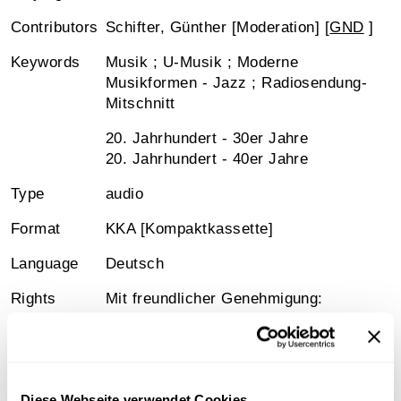
Contributors
Schifter, Günther [Moderation] [
GND
]
Keywords
Musik ; U-Musik ; Moderne
Musikformen - Jazz ; Radiosendung-
Mitschnitt
20. Jahrhundert - 30er Jahre
20. Jahrhundert - 40er Jahre
Type
audio
Format
KKA [Kompaktkassette]
Language
Deutsch
Rights
Mit freundlicher Genehmigung:
Günther Schifter
Signature
Österreichische Mediathek, 6-
21932_b01
Diese Webseite verwendet Cookies