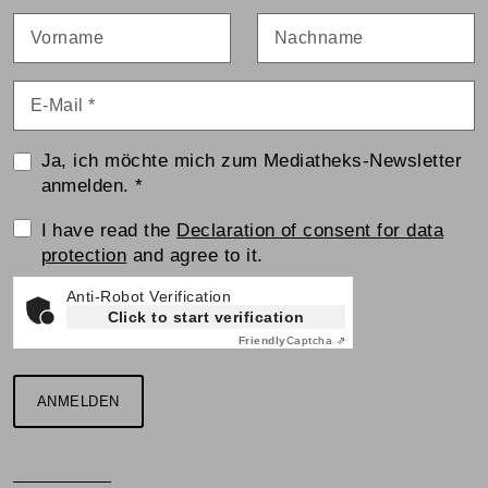
Vorname
Nachname
E-Mail
*
Ja, ich möchte mich zum Mediatheks-Newsletter
anmelden.
*
Einwilligungserklärung
I have read the
Declaration of consent for data
protection
and agree to it.
Anti-Robot Verification
Click to start verification
Friendly
Captcha ⇗
ANMELDEN