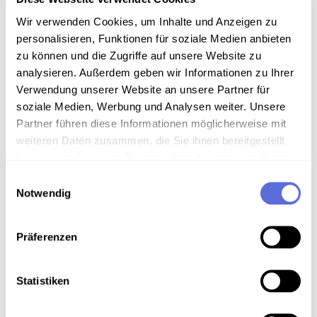
Media type
Mp3-Audiodatei
Wir verwenden Cookies, um Inhalte und Anzeigen zu
personalisieren, Funktionen für soziale Medien anbieten
zu können und die Zugriffe auf unsere Website zu
analysieren. Außerdem geben wir Informationen zu Ihrer
Information
Verwendung unserer Website an unsere Partner für
soziale Medien, Werbung und Analysen weiter. Unsere
Partner führen diese Informationen möglicherweise mit
weiteren Daten zusammen, die Sie ihnen bereitgestellt
Download
haben oder die sie im Rahmen Ihrer Nutzung der Dienste
gesammelt haben.
Einwilligungsauswahl
Notwendig
Metadaten
Präferenzen
Location in the digital collection
Statistiken
Keywords