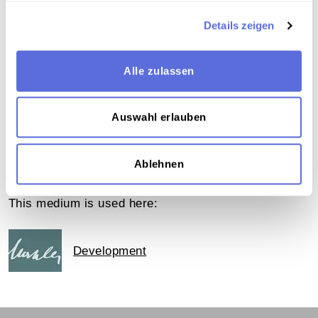
Keywords
Musik ; E-Musik , Vokalmusik - Oper , Publizierte
Details zeigen
und vervielfältigte Aufnahme
Alle zulassen
Part of the collection
Schellacksammlung Teuchtler
Auswahl erlauben
Ablehnen
The medium in online exhibitions
This medium is used here:
Development