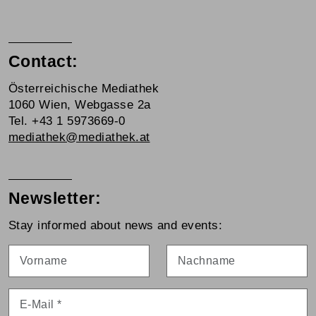
Contact:
Österreichische Mediathek
1060 Wien, Webgasse 2a
Tel. +43 1 5973669-0
mediathek@mediathek.at
Newsletter:
Stay informed about news and events:
Vorname
Nachname
E-Mail
*