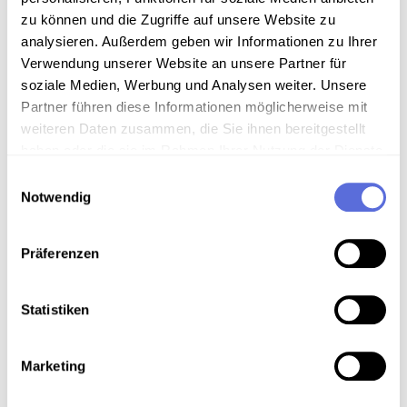
Mahler was Kapellmeister at the Stadttheater
zu können und die Zugriffe auf unsere Website zu
between 1891 and 1897. Bertram first came to
analysieren. Außerdem geben wir Informationen zu Ihrer
Vienna as a guest performer in 1901.
Verwendung unserer Website an unsere Partner für
soziale Medien, Werbung und Analysen weiter. Unsere
Collection history
Partner führen diese Informationen möglicherweise mit
weiteren Daten zusammen, die Sie ihnen bereitgestellt
Schellacksammlung Teuchtler
haben oder die sie im Rahmen Ihrer Nutzung der Dienste
gesammelt haben.
Einwilligungsauswahl
Notwendig
Download
Präferenzen
Metadaten
Statistiken
Location in the digital collection
Marketing