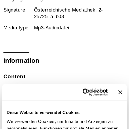
Signature
Österreichische Mediathek, 2-
25725_a_b03
Media type
Mp3-Audiodatei
Information
Content
Theodor Bertram (b.12 February 1869, Stuttgart,
Germany; d. 24 November 1907, Bayreuth,
Germany), baritone.
Theodor Bertram was known above all for Wagner
Diese Webseite verwendet Cookies
and Mozart roles (he also played the part of Wotan at
the Court Opera during his career). Mahler knew
Wir verwenden Cookies, um Inhalte und Anzeigen zu
Theodor Bertram from his time in Hamburg, where
personalisieren, Funktionen für soziale Medien anbieten