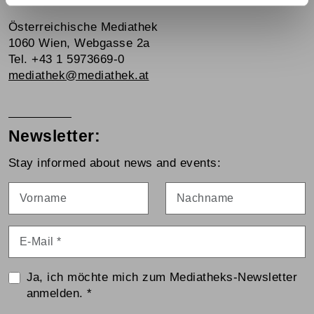
Contact:
Österreichische Mediathek
1060 Wien, Webgasse 2a
Tel. +43 1 5973669-0
mediathek@mediathek.at
Newsletter:
Stay informed about news and events:
Vorname
Nachname
E-Mail
*
Ja, ich möchte mich zum Mediatheks-Newsletter
anmelden.
*