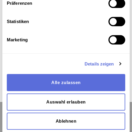
Keywords
Präferenzen
Musik ; E-Musik , Instrumentalmusik - Sonate,
Sonatine , Publizierte und vervielfältigte Aufnahme
Statistiken
Marketing
The medium in online exhibitions
This medium is used here:
Details zeigen
Viennese period (1781–1791)
Alle zulassen
Auswahl erlauben
Ablehnen