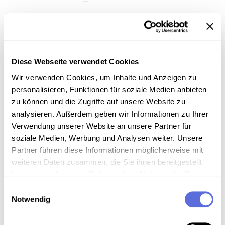
Media type
Mp3-Audiodatei
Diese Webseite verwendet Cookies
Information
Wir verwenden Cookies, um Inhalte und Anzeigen zu
personalisieren, Funktionen für soziale Medien anbieten
zu können und die Zugriffe auf unsere Website zu
analysieren. Außerdem geben wir Informationen zu Ihrer
Download
Verwendung unserer Website an unsere Partner für
soziale Medien, Werbung und Analysen weiter. Unsere
Partner führen diese Informationen möglicherweise mit
Metadaten
weiteren Daten zusammen, die Sie ihnen bereitgestellt
haben oder die sie im Rahmen Ihrer Nutzung der Dienste
gesammelt haben.
Einwilligungsauswahl
Location in the digital collection
Notwendig