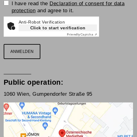
Einwilligungserklärung
I have read the
Declaration of consent for data
protection
and agree to it.
Anti-Robot Verification
Click to start verification
Friendly
Captcha ⇗
ANMELDEN
Public operation:
1060 Wien, Gumpendorfer Straße 95