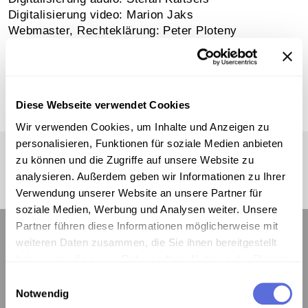
Digitalisierung video: Marion Jaks
Webmaster, Rechteklärung: Peter Ploteny
Lektorat: Christina Waraschitz
Herzlichen Dank an alle Interviewpartner/innen, die
ihre Medienerlebnisse mit uns geteilt haben!
Diese Webseite verwendet Cookies
Wir verwenden Cookies, um Inhalte und Anzeigen zu
personalisieren, Funktionen für soziale Medien anbieten
zu können und die Zugriffe auf unsere Website zu
analysieren. Außerdem geben wir Informationen zu Ihrer
Verwendung unserer Website an unsere Partner für
soziale Medien, Werbung und Analysen weiter. Unsere
Partner führen diese Informationen möglicherweise mit
weiteren Daten zusammen, die Sie ihnen bereitgestellt
haben oder die sie im Rahmen Ihrer Nutzung der Dienste
gesammelt haben.
Kontakt:
Einwilligungsauswahl
Notwendig
Österreichische Mediathek