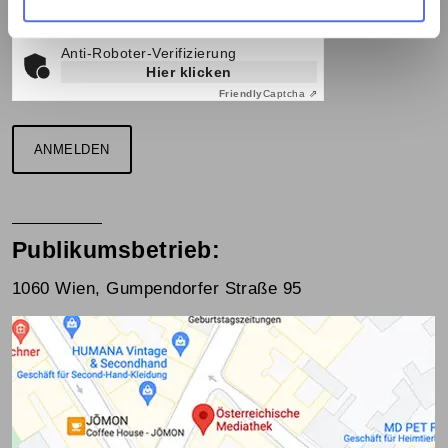
Datenschutz
gelesen und stimme zu.
Anti-Roboter-Verifizierung
Hier klicken
Friendly
Captcha ⇗
ANMELDEN
Publikumsbetrieb:
1060 Wien, Gumpendorfer Straße 95