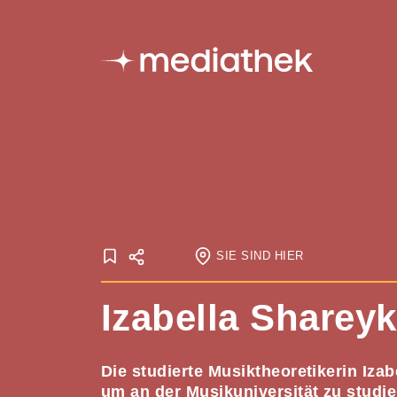
SIE SIND HIER
Startseite
Izabella Sharey
Onlineausstellungen
Meine Mediat
Die studierte Musiktheoretikerin Iz
um an der Musikuniversität zu studie