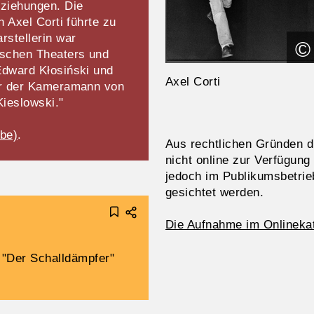
ziehungen. Die
n Axel Corti führte zu
rstellerin war
©
ischen Theaters und
Edward Kłosiński und
Axel Corti
war der Kameramann von
ieslowski."
be)
.
Aus rechtlichen Gründen dü
nicht online zur Verfügung
jedoch im Publikumsbetrie
gesichtet werden.
Die Aufnahme im Onlinekat
 "Der Schalldämpfer"