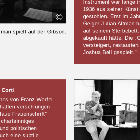
Instrument war lange 
1936 aus seiner Künstl
©
gestohlen. Erst im Jah
Geiger Julian Altman h
auf seinem Sterbebett,
man spielt auf der Gibson.
abgekauft hätte. Die 
versteigert, restaurier
Joshua Bell gespielt."
 Corti
ches von Franz Werfel
chaffen verschlungen
laue Frauenschrift“
scharfsinniges
und politischen
uch eine subtile