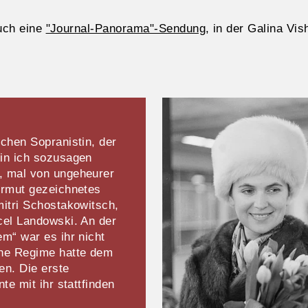
uch eine
"Journal-Panorama"-Sendung
, in der Galina Vi
chen Sopranistin, der
in ich sozusagen
, mal von ungeheurer
ermut gezeichnetes
mitri Schostakowitsch,
cel Landowski. An der
m“ war es ihr nicht
che Regime hatte dem
en. Die erste
te mit ihr stattfinden