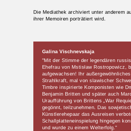
Die Mediathek archiviert unter anderem a
ihrer Memoiren porträtiert wird.
Galina Vischnevskaja
"Mit der Stimme der legendären russis
Ehefrau von Mstisław Rostropowicz, b
aufgewachsen! Ihr außergewöhnliches
Strahlkraft, mal von slawischer Schw
Timbre inspirierte Komponisten wie D
Benjamin Britten und später auch Mar
Uraufführung von Brittens „War Requie
gegönnt, teilzunehmen. Das sowjetis
Künstlerehepaar das Ausreisen verbot
Schallplatten­einspielung hingegen konn
und wurde zu einem Welterfolg."