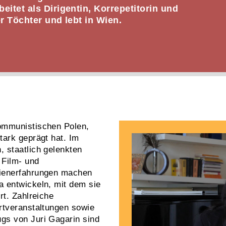
itet als Dirigentin, Korrepetitorin und
r Töchter und lebt in Wien.
ommunistischen Polen,
tark geprägt hat. Im
 staatlich gelenkten
 Film- und
dienerfahrungen machen
 entwickeln, mit dem sie
rt. Zahlreiche
rtveranstaltungen sowie
gs von Juri Gagarin sind