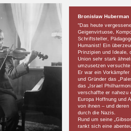
Bronisław Huberman
"Das heute vergessene
Geigenvirtuose, Kompon
Schriftsteller, Pädagog
Humanist! Ein überzeug
Prinzipien und Ideale,
Union sehr stark ähnel
umzusetzen versucht
Er war ein Vorkämpfer 
und Gründer das „Pale
das „Israel Philharmon
verschaffte er nahezu 
Europa Hoffnung und A
von ihnen – und deren 
durch die Nazis.
Rund um seine „Gibson
rankt sich eine abente