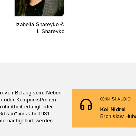
Izabella Shareyko ©
I. Shareyko
n von Belang sein. Neben
en oder Komponist/innen
00:04:54
AUDIO
rühmtheit erlangt oder
Kol Nidrei
„Gibson“ im Jahr 1931
Bronislaw Hub
hme nachgehört werden.