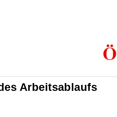
es Arbeitsablaufs
sablauf