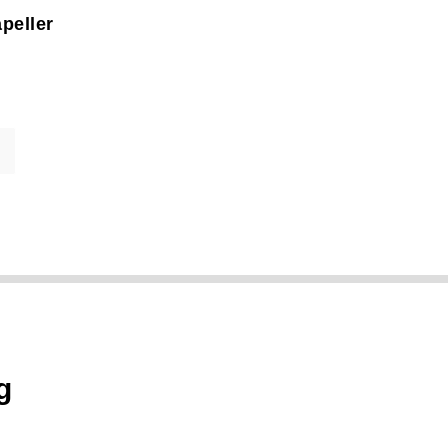
peller
g