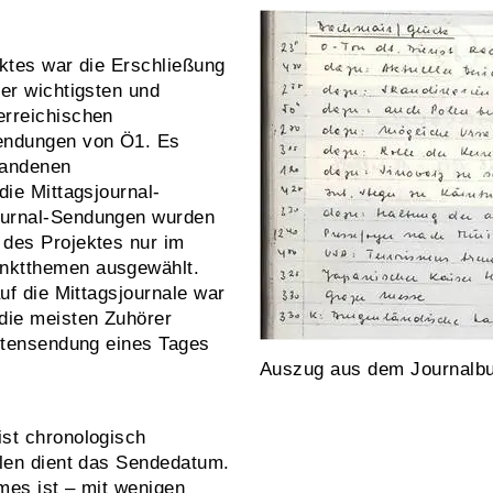
ektes war die Erschließung
er wichtigsten und
erreichischen
sendungen von Ö1. Es
handenen
die Mittagsjournal-
ournal-Sendungen wurden
 des Projektes nur im
nktthemen ausgewählt.
uf die Mittagsjournale war
die meisten Zuhörer
chtensendung eines Tages
Auszug aus dem Journalbu
st chronologisch
llen dient das Sendedatum.
mes ist – mit wenigen