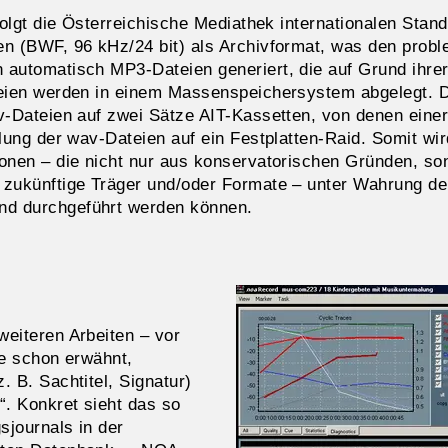
 folgt die Österreichische Mediathek internationalen St
en (BWF, 96 kHz/24 bit) als Archivformat, was den prob
 automatisch MP3-Dateien generiert, die auf Grund ihrer
ateien werden in einem Massenspeichersystem abgelegt. 
av-Dateien auf zwei Sätze AIT-Kassetten, von denen ein
elung der wav-Dateien auf ein Festplatten-Raid. Somit wi
ionen – die nicht nur aus konservatorischen Gründen, s
 zukünftige Träger und/oder Formate – unter Wahrung d
nd durchgeführt werden können.
weiteren Arbeiten – vor
ie schon erwähnt,
. B. Sachtitel, Signatur)
“. Konkret sieht das so
sjournals in der