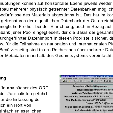
knüpfungen können auf horizontaler Ebene jeweils wieder
fbau mehrerer physisch getrennter Datenbanken möglich,
Bedürfnisse des Materials abgestimmt ist. Das hat im kon
getrennt von der eigentlichen Datenbank der Österreic
mögliche Freiheit bei der Einrichtung, auch in Bezug auf 
tenbank jener Pool eingegliedert, der die Basis der ges
urchgeführter Datenimport in diesen Pool stellt sicher, 
. für die Teilnahme an nationalen und internationalen P
Benützerseitig sind intern Recherchen über mehrere Da
der Metadaten innerhalb des Gesamtsystems vereinfacht.
ung
e Journalbücher des ORF.
er Journalisten geführt
für die Erfassung der
uch ein Hort von
einfach unleserlichen