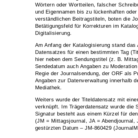
Wörtern oder Wortteilen, falscher Schrei
und Eigennamen bis zu lückenhaften ode
verständlichen Beitragstiteln, boten die J
Betätigungsfeld für Korrekturen im Katal
Digitalisierung.
Am Anfang der Katalogisierung stand das 
Datensatzes für einen bestimmten Tag (Tit
hier neben dem Sendungstitel (z. B. Mitta
Sendedatum auch Angaben zu Moderation u
Regie der Journalsendung, der ORF als Pr
Angaben zur Datenverwaltung innerhalb d
Mediathek.
Weiters wurde der Titeldatensatz mit ein
verknüpft. Im Trägerdatensatz wurde die S
Signatur besteht aus einem Kürzel für de
(JM = Mittagsjournal, JA = Abendjournal,
gestürzten Datum – JM-860429 (JournalMit