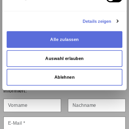
Kontakt:
Details zeigen
Österreichische Mediathek
1060 Wien, Webgasse 2a
Alle zulassen
Tel. +43 1 5973669-0
mediathek@mediathek.at
Auswahl erlauben
Newsletter:
Ablehnen
Bleiben Sie über Neuigkeiten und Veranstaltungen
informiert:
Vorname
Nachname
E-Mail
*