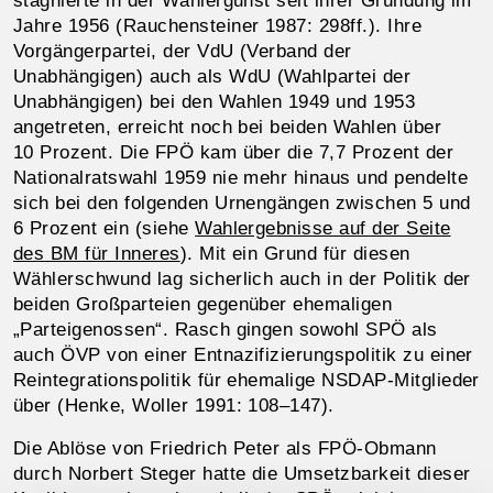
stagnierte in der Wählergunst seit ihrer Gründung im
Jahre 1956 (Rauchensteiner 1987: 298ff.). Ihre
Vorgängerpartei, der VdU (Verband der
Unabhängigen) auch als WdU (Wahlpartei der
Unabhängigen) bei den Wahlen 1949 und 1953
angetreten, erreicht noch bei beiden Wahlen über
10 Prozent. Die FPÖ kam über die 7,7 Prozent der
Nationalratswahl 1959 nie mehr hinaus und pendelte
sich bei den folgenden Urnengängen zwischen 5 und
6 Prozent ein (siehe
Wahlergebnisse auf der Seite
des BM für Inneres
). Mit ein Grund für diesen
Wählerschwund lag sicherlich auch in der Politik der
beiden Großparteien gegenüber ehemaligen
„Parteigenossen“. Rasch gingen sowohl SPÖ als
auch ÖVP von einer Entnazifizierungspolitik zu einer
Reintegrationspolitik für ehemalige NSDAP-Mitglieder
über (Henke, Woller 1991: 108–147).
Die Ablöse von Friedrich Peter als FPÖ-Obmann
durch Norbert Steger hatte die Umsetzbarkeit dieser