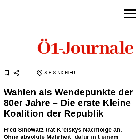
SIE SIND HIER
Startseite
Wahlen als Wendepunkte der
Journale
Journaleaufsätze
Wahlen der 80er Jahre als Wendepunkte
80er Jahre – Die erste Kleine
Die kleine Koalition
Koalition der Republik
Fred Sinowatz trat Kreiskys Nachfolge an.
Ohne absolute Mehrheit, dafür mit einem