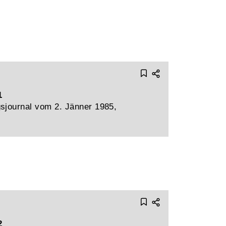
1
sjournal vom 2. Jänner 1985,
2