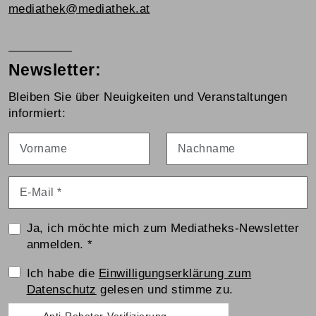
mediathek@mediathek.at
Newsletter:
Bleiben Sie über Neuigkeiten und Veranstaltungen
informiert:
Vorname
Nachname
E-Mail
*
Ja, ich möchte mich zum Mediatheks-Newsletter
anmelden.
*
Einwilligungserklärung
Ich habe die
Einwilligungserklärung zum
Datenschutz
gelesen und stimme zu.
Anti-Roboter-Verifizierung