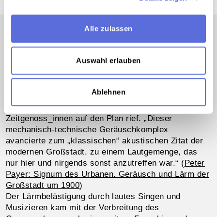
Alle zulassen
Auswahl erlauben
Der Lärm der Großstadt war zu Beginn des 20.
Jahrhunderts Zeichen des Fortschritts und Ärgernis
zugleich, wobei es insbesonders der Lärm
Ablehnen
technischer Geräte und hier vor allem der
Verkehrslärm war, der ruhebedürftige
Zeitgenoss_innen auf den Plan rief. „Dieser
mechanisch-technische Geräuschkomplex
avancierte zum „klassischen“ akustischen Zitat der
modernen Großstadt, zu einem Lautgemenge, das
nur hier und nirgends sonst anzutreffen war.“ (
Peter
Payer: Signum des Urbanen. Geräusch und Lärm der
Großstadt um 1900
)
Der Lärmbelästigung durch lautes Singen und
Musizieren kam mit der Verbreitung des