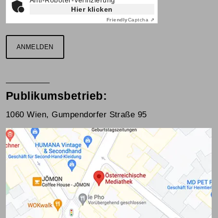
Hier klicken
Friendly
Captcha ⇗
ANMELDEN
Publikumsbetrieb:
1060 Wien, Gumpendorfer Straße 95