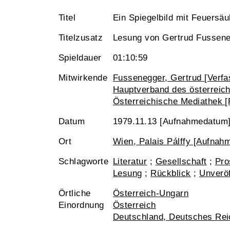
Titel
Ein Spiegelbild mit Feuersäu
Titelzusatz
Lesung von Gertrud Fussen
Spieldauer
01:10:59
Mitwirkende
Fussenegger, Gertrud [Verfas
Hauptverband des österreich
Österreichische Mediathek [
Datum
1979.11.13 [Aufnahmedatum
Ort
Wien, Palais Pálffy [Aufnahm
Schlagworte
Literatur
;
Gesellschaft
;
Pro
Lesung
;
Rückblick
;
Unveröf
Örtliche
Österreich-Ungarn
Einordnung
Österreich
Deutschland, Deutsches Rei