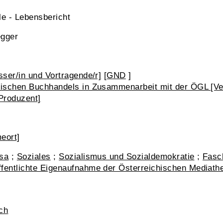
le - Lebensbericht
egger
ser/in und Vortragende/r]
[
GND
]
ischen Buchhandels in Zusammenarbeit mit der ÖGL [Ver
Produzent]
]
eort]
sa
;
Soziales
;
Sozialismus und Sozialdemokratie
;
Fasc
fentlichte Eigenaufnahme der Österreichischen Mediath
ch