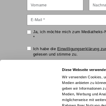
Vorname
Nachna
E-Mail
*
Ja, ich möchte mich zum Mediatheks-
*
Einwilligungserklärung
Ich habe die
Einwilligungserklärung z
gelesen und stimme zu.
Anti-Roboter-Verifizierung
Diese Webseite verwende
Hier klicken
Wir verwenden Cookies, um
Friendly
Captcha ⇗
Medien anbieten zu können
geben wir Informationen z
ANMELDEN
Medien, Werbung und Analy
möglicherweise mit weiter
© Technisches Museum Wien mit Österrei
Rahmen Ihrer Nutzung der