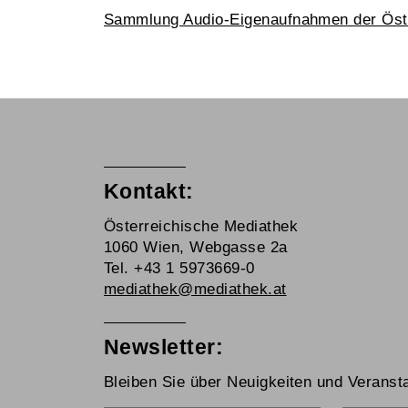
Sammlung Audio-Eigenaufnahmen der Öst
Kontakt:
Österreichische Mediathek
1060 Wien, Webgasse 2a
Tel. +43 1 5973669-0
mediathek@mediathek.at
Newsletter:
Bleiben Sie über Neuigkeiten und Veransta