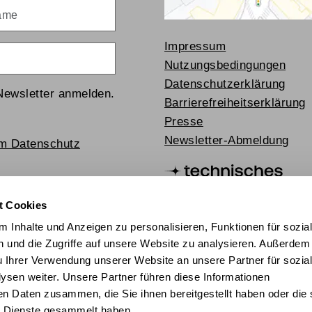
me
Impressum
Nutzungsbedingungen
Datenschutzerklärung
Newsletter anmelden.
Barrierefreiheitserklärung
Presse
Newsletter-Abmeldung
um Datenschutz
t Cookies
 Inhalte und Anzeigen zu personalisieren, Funktionen für sozia
 und die Zugriffe auf unsere Website zu analysieren. Außerdem
u Ihrer Verwendung unserer Website an unsere Partner für sozia
sen weiter. Unsere Partner führen diese Informationen
en Daten zusammen, die Sie ihnen bereitgestellt haben oder die 
chischer Mediathek 2024
 Dienste gesammelt haben.