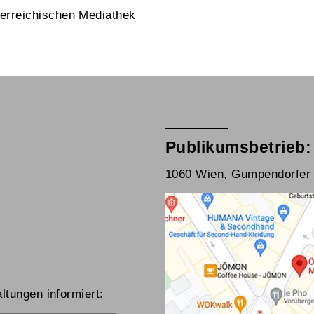
erreichischen Mediathek
Publikumsbetrieb:
1060 Wien, Gumpendorfer 
ltungen informiert: