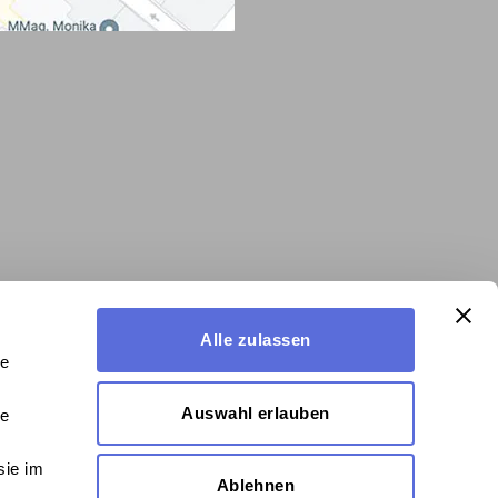
Alle zulassen
le
Auswahl erlauben
le
sie im
Ablehnen