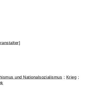
anstalter]
hismus und Nationalsozialismus
;
Krieg
;
ek