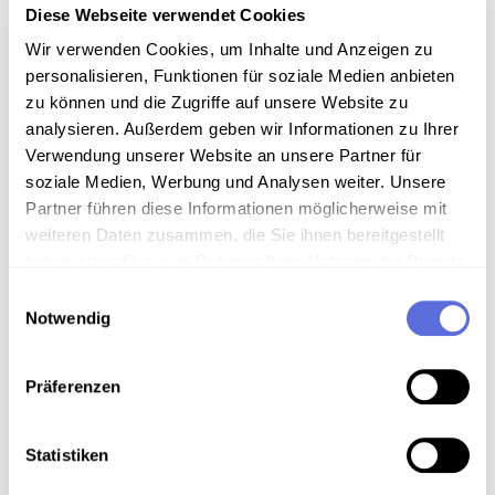
Der Krieg im Jemen scheint entschieden. Der
Diese Webseite verwendet Cookies
militärische weit stärkere Nordjemen hat die
Wir verwenden Cookies, um Inhalte und Anzeigen zu
südjemenitische Hauptstadt erobert. So wurde
personalisieren, Funktionen für soziale Medien anbieten
der Jemen nach 1990 ein zweites Mal vereinigt.
Eine Analyse. Interview: Orient-Institut Tomas
zu können und die Zugriffe auf unsere Website zu
Koszenowski, Interview: Nahostexperte Arnold
analysieren. Außerdem geben wir Informationen zu Ihrer
Hottinger.
Verwendung unserer Website an unsere Partner für
Mitwirkende: Fiedler, Hartmut [Gestaltung] ,
soziale Medien, Werbung und Analysen weiter. Unsere
Koszenowski, Tomas [Interviewte/r] , Hottinger,
Partner führen diese Informationen möglicherweise mit
Arnold [Interviewte/r]
weiteren Daten zusammen, die Sie ihnen bereitgestellt
Datum: 1994.07.08 [Sendedatum]
haben oder die sie im Rahmen Ihrer Nutzung der Dienste
Schlagworte:
Politik
;
Krieg
;
Krisen und
gesammelt haben.
Einwilligungsauswahl
Konflikte
;
fossile Energieträger
;
Reportage
;
Notwendig
Außenpolitik
;
Wahlen
;
Radiosendung-
Mitschnitt
;
20. Jahrhundert - 90er Jahre
;
Jemen
Präferenzen
Typ: audio
Inhalt: Nachrichten
Statistiken