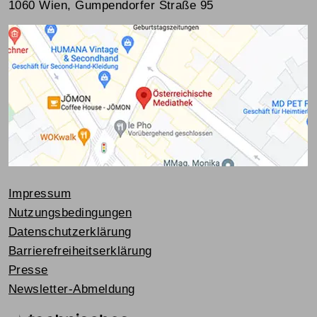
1060 Wien, Gumpendorfer Straße 95
Impressum
Nutzungsbedingungen
Datenschutzerklärung
Barrierefreiheitserklärung
Presse
Newsletter-Abmeldung