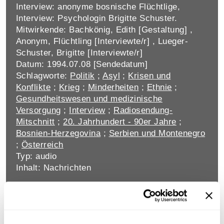
Interview: anonyme bosnische Flüchtlige,
Interview: Psychologin Brigitte Schuster.
Mitwirkende: Bachkönig, Edith [Gestaltung] ,
Anonym, Flüchtling [Interviewte/r] , Lueger-
Schuster, Brigitte [Interviewte/r]
Datum: 1994.07.08 [Sendedatum]
Schlagworte:
Politik
;
Asyl
;
Krisen und
Konflikte
;
Krieg
;
Minderheiten
;
Ethnie
;
Gesundheitswesen und medizinische
Versorgung
;
Interview
;
Radiosendung-
Mitschnitt
;
20. Jahrhundert - 90er Jahre
;
Bosnien-Herzegovina
;
Serbien und Montenegro
;
Österreich
Typ: audio
Inhalt: Nachrichten
AKTUELLE LAGE IM JEMEN