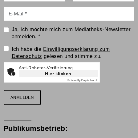
E-Mail
*
Ja, ich möchte mich zum Mediatheks-Newsletter
anmelden.
*
Einwilligungserklärung
Ich habe die
Einwilligungserklärung zum
Datenschutz
gelesen und stimme zu.
Anti-Roboter-Verifizierung
Hier klicken
Friendly
Captcha ⇗
ANMELDEN
Publikumsbetrieb: