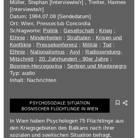
Müller, Stephan [Interviewte/r] , Tretter, Hannes
[Interviewte/r]
Datum: 1994.07.08 [Sendedatum]
Ort: Wien, Presseclub Concordia
Schlagworte:
Politik
;
Gesellschaft
;
Krieg
;
Ethnie
;
Minderheiten
;
Straftaten
;
Krisen und
Konflikte
;
Pressekonferenz
;
Militär
;
Tod
;
Ethnie
;
Nationalismus
;
Asyl
;
Radiosendung-
Mitschnitt
;
20. Jahrhundert - 90er Jahre
;
Bosnien-Herzegovina
;
Serbien und Montenegro
Typ: audio
Inhalt: Nachrichten
PSYCHOSOZIALE SITUATION
BOSNISCHER FLÜCHTLINGE IN WIEN
In Wien haben Psychologen 75 Flüchtlinge aus
den Kriegsgebieten des Balkans nach ihrer
sozialen und seelischen Situation befragt.