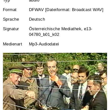
Typ
audio
Format
DFWAV [Dateiformat: Broadcast WAV]
Sprache
Deutsch
Signatur
Österreichische Mediathek, e13-
04780_b01_k02
Medienart
Mp3-Audiodatei