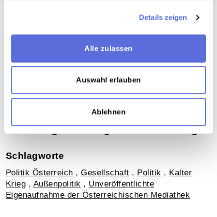
Oral-History-Interview
Details zeigen
Alle zulassen
Download
Auswahl erlauben
Metadaten
Ablehnen
Verortung in der digitalen Sammlung
Schlagworte
Politik Österreich
,
Gesellschaft
,
Politik
,
Kalter
Krieg
,
Außenpolitik
,
Unveröffentlichte
Eigenaufnahme der Österreichischen Mediathek