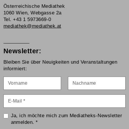
Österreichische Mediathek
1060 Wien, Webgasse 2a
Tel. +43 1 5973669-0
mediathek@mediathek.at
Newsletter:
Bleiben Sie über Neuigkeiten und Veranstaltungen
informiert:
Vorname
Nachname
E-Mail
*
Ja, ich möchte mich zum Mediatheks-Newsletter
anmelden.
*