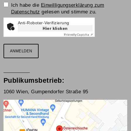
Einwilligungserklärung
Ich habe die
Einwilligungserklärung zum
Datenschutz
gelesen und stimme zu.
Anti-Roboter-Verifizierung
Hier klicken
Friendly
Captcha ⇗
ANMELDEN
Publikumsbetrieb:
1060 Wien, Gumpendorfer Straße 95