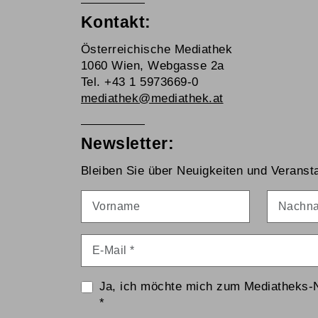
Kontakt:
Österreichische Mediathek
1060 Wien, Webgasse 2a
Tel. +43 1 5973669-0
mediathek@mediathek.at
Newsletter:
Bleiben Sie über Neuigkeiten und Veransta
Vorname
Nachna
E-Mail
*
Ja, ich möchte mich zum Mediatheks-
*