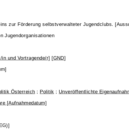
ns zur Förderung selbstverwalteter Jugendclubs. [Aussc
n Jugendorganisationen
r/in und Vortragende/r]
[
GND
]
um]
litik Österreich
;
Politik
;
Unveröffentlichte Eigenaufnah
ahre [Aufnahmedatum]
EG)]