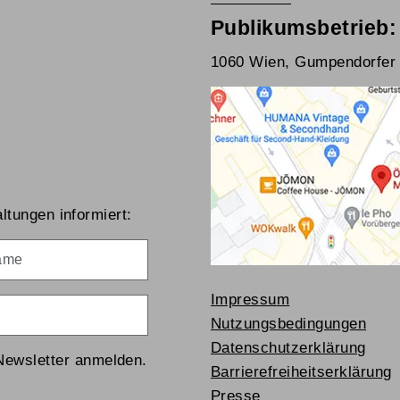
Publikumsbetrieb:
1060 Wien, Gumpendorfer 
ltungen informiert:
me
Impressum
Nutzungsbedingungen
Datenschutzerklärung
Newsletter anmelden.
Barrierefreiheitserklärung
Presse