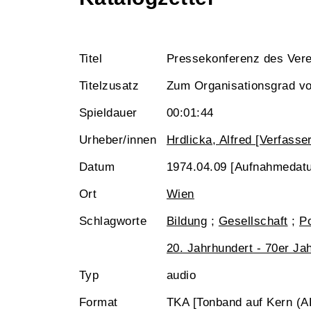
Titel
Pressekonferenz des Verei
Titelzusatz
Zum Organisationsgrad vo
Spieldauer
00:01:44
Urheber/innen
Hrdlicka, Alfred [Verfasse
Datum
1974.04.09 [Aufnahmedat
Ort
Wien
Schlagworte
Bildung
;
Gesellschaft
;
Po
20. Jahrhundert - 70er J
Typ
audio
Format
TKA [Tonband auf Kern (A