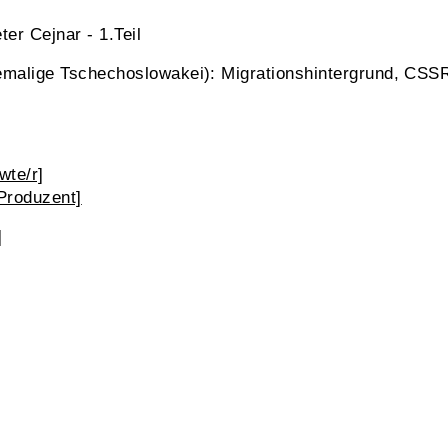
ter Cejnar - 1.Teil
malige Tschechoslowakei): Migrationshintergrund, CSSR-
wte/r]
Produzent]
]