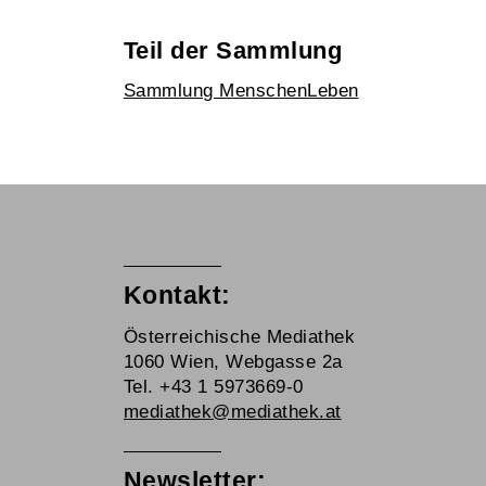
Teil der Sammlung
Sammlung MenschenLeben
Kontakt:
Österreichische Mediathek
1060 Wien, Webgasse 2a
Tel. +43 1 5973669-0
mediathek@mediathek.at
Newsletter: