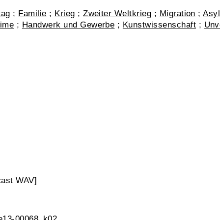
tag
;
Familie
;
Krieg
;
Zweiter Weltkrieg
;
Migration
;
Asy
gime
;
Handwerk und Gewerbe
;
Kunstwissenschaft
;
Unv
cast WAV]
 e13-00068_k02