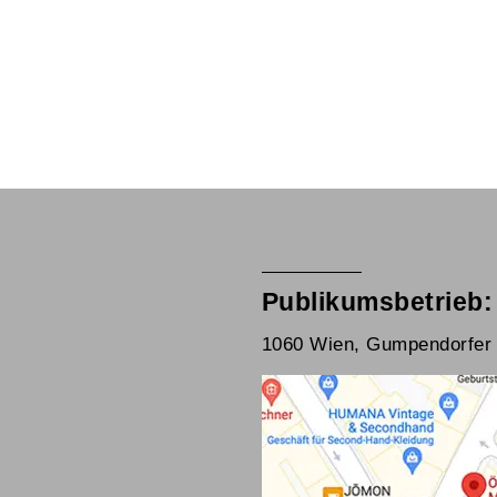
Publikumsbetrieb:
1060 Wien, Gumpendorfer 