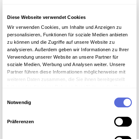
Diese Webseite verwendet Cookies
Information
Wir verwenden Cookies, um Inhalte und Anzeigen zu
personalisieren, Funktionen für soziale Medien anbieten
Sammlungsgeschichte
zu können und die Zugriffe auf unsere Website zu
Sammlung Audio-Eigenaufnahmen der Österreichischen
analysieren. Außerdem geben wir Informationen zu Ihrer
Mediathek
Verwendung unserer Website an unsere Partner für
soziale Medien, Werbung und Analysen weiter. Unsere
Partner führen diese Informationen möglicherweise mit
Anmerkungen zum Inhalt
weiteren Daten zusammen, die Sie ihnen bereitgestellt
Der Vortrag wurde im Rahmen der Tagung "Zum 100.
haben oder die sie im Rahmen Ihrer Nutzung der Dienste
Geburtstag: Hermann Broch - Disputation"
gesammelt haben.
Einwilligungsauswahl
präsentiert.
Notwendig
Art der Aufnahme
Präferenzen
Vortrag