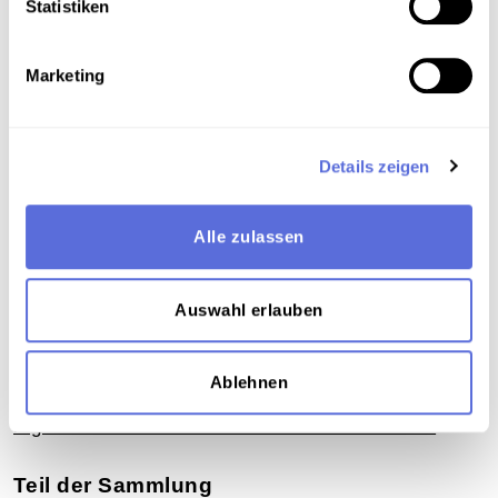
Statistiken
Download
Marketing
Metadaten
Details zeigen
Verortung in der digitalen Sammlung
Alle zulassen
Schlagworte
Auswahl erlauben
Literatur
,
Politik Österreich
,
Germanistik und
Literaturwissenschaften
,
Rückblick
,
Politikwissenschaften
,
Philosophie
,
Porträt
,
Ablehnen
Vortrag
,
Diskussion
,
Unveröffentlichte
Eigenaufnahme der Österreichischen Mediathek
Teil der Sammlung