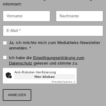
informiert:
Vorname
Nachname
E-Mail
*
Ja, ich möchte mich zum Mediatheks-Newsletter
anmelden.
*
Einwilligungserklärung
Ich habe die
Einwilligungserklärung zum
Datenschutz
gelesen und stimme zu.
Anti-Roboter-Verifizierung
Hier klicken
Friendly
Captcha ⇗
ANMELDEN