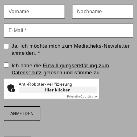
Vorname
Nachname
E-Mail
*
Ja, ich möchte mich zum Mediatheks-Newsletter
anmelden.
*
Einwilligungserklärung
Ich habe die
Einwilligungserklärung zum
Datenschutz
gelesen und stimme zu.
Anti-Roboter-Verifizierung
Hier klicken
Friendly
Captcha ⇗
ANMELDEN