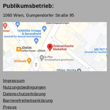
Publikumsbetrieb:
1060 Wien, Gumpendorfer Straße 95
Impressum
Nutzungsbedingungen
Datenschutzerklärung
Barrierefreiheitserklärung
Presse