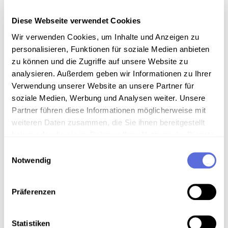
Information
Diese Webseite verwendet Cookies
Wir verwenden Cookies, um Inhalte und Anzeigen zu
Inhalt
personalisieren, Funktionen für soziale Medien anbieten
zu können und die Zugriffe auf unsere Website zu
Humbert Fink liest bis 39:45 "Ein Israel für die
analysieren. Außerdem geben wir Informationen zu Ihrer
Christen" aus: "Das Heilige Land. Von Galiläa bis
Verwendung unserer Website an unsere Partner für
zum Sinai", ab 41:10 Lesung: "Lourdes" aus: "Auf
soziale Medien, Werbung und Analysen weiter. Unsere
Pilgerstraßen durch Europa - Ein Engel fliegt über
Partner führen diese Informationen möglicherweise mit
den Kontinent".
weiteren Daten zusammen, die Sie ihnen bereitgestellt
haben oder die sie im Rahmen Ihrer Nutzung der Dienste
Sammlungsgeschichte
gesammelt haben.
Einwilligungsauswahl
Sammlung Audio-Eigenaufnahmen der Österreichischen
Notwendig
Mediathek
Präferenzen
Art der Aufnahme
Lesung
Statistiken