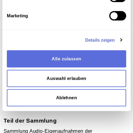
Marketing
Download
Metadaten
Details zeigen
Alle zulassen
Verortung in der digitalen Sammlung
Auswahl erlauben
Schlagworte
Gesellschaft
,
Literatur
,
Prosa
,
Religion
,
Soziales
,
Ablehnen
Lesung
,
Unveröffentlichte Eigenaufnahme der
Österreichischen Mediathek
Teil der Sammlung
Sammlung Audio-Eigenaufnahmen der