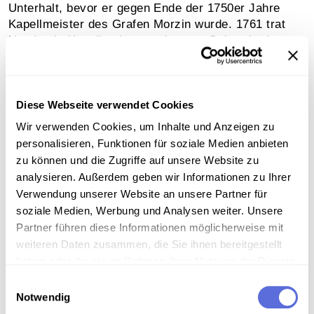
Unterhalt, bevor er gegen Ende der 1750er Jahre
Kapellmeister des Grafen Morzin wurde. 1761 trat
Haydn als Kapellmeister und erster Geiger in den
Dienst des Fürsten Esterházy in Eisenstadt. In
dieser Stellung war Haydn nicht nur ausübender
Musiker, sondern vor allem Komponist für die
Bedürfnisse des Fürstenhauses. Es entstanden
Diese Webseite verwendet Cookies
Symphonien, Trios und Streichquartette,
Wir verwenden Cookies, um Inhalte und Anzeigen zu
Kirchenmusiken und, als nach dem Ausbau der
personalisieren, Funktionen für soziale Medien anbieten
fürstlichen Residenz Esterhàza ein Operntheater
zu können und die Zugriffe auf unsere Website zu
errichtet wurde, auch zahlreiche Opern und
analysieren. Außerdem geben wir Informationen zu Ihrer
Opernbearbeitungen.
Verwendung unserer Website an unsere Partner für
Die Drucklegung seiner Werke durch einen
soziale Medien, Werbung und Analysen weiter. Unsere
kommerziellen Musikverlag (Artaria) eröffnete für
Partner führen diese Informationen möglicherweise mit
den Komponisten neue Möglichkeiten durch die
weiteren Daten zusammen, die Sie ihnen bereitgestellt
Annahme von Auftragswerken ausländischer
haben oder die sie im Rahmen Ihrer Nutzung der Dienste
Konzertunternehmen. Haydns Ruf verbreitete sich in
gesammelt haben.
ganz Europa, er nahm Einladungen, wie jene nach
Einwilligungsauswahl
Notwendig
London (1791-92) an und ihm wurde von der