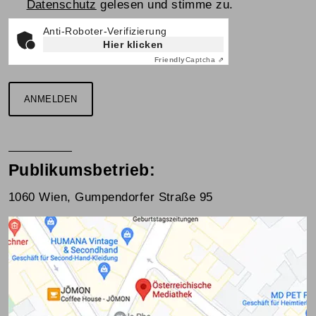
Datenschutz
gelesen und stimme zu.
Anti-Roboter-Verifizierung
Hier klicken
Friendly
Captcha ⇗
ANMELDEN
Publikumsbetrieb:
1060 Wien, Gumpendorfer Straße 95