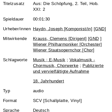
Titelzusatz
Aus: Die Schöpfung, 2. Teil, Hob.
XXI: 2
Spieldauer
00:01:30
Urheber/innen
Haydn, Joseph [Komponist/in]
[
GND
]
Mitwirkende
Krauss, Clemens [Dirigent]
[
GND
]
Wiener Philharmoniker [Orchester]
Wiener Staatsopernchor [Chor]
Schlagworte
Musik ; E-Musik
;
Vokalmusik -
Chormusik, Chorwerke
;
Publizierte
und vervielfältigte Aufnahme
18. Jahrhundert
Typ
audio
Format
SCV [Schallplatte, Vinyl]
Sprache
Deutsch