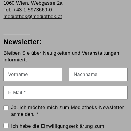
1060 Wien, Webgasse 2a
Tel. +43 1 5973669-0
mediathek@mediathek.at
Newsletter:
Bleiben Sie über Neuigkeiten und Veranstaltungen
informiert:
Vorname
Nachname
E-Mail
*
Ja, ich möchte mich zum Mediatheks-Newsletter
anmelden.
*
Einwilligungserklärung
Ich habe die
Einwilligungserklärung zum