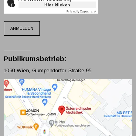
Hier klicken
Friendly
Captcha ⇗
ANMELDEN
Publikumsbetrieb:
1060 Wien, Gumpendorfer Straße 95