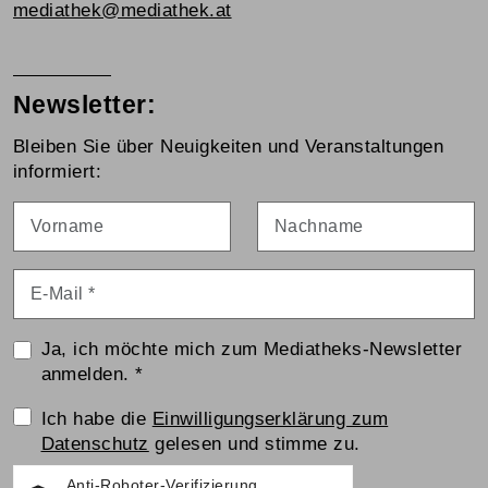
mediathek@mediathek.at
Newsletter:
Bleiben Sie über Neuigkeiten und Veranstaltungen
informiert:
Vorname
Nachname
E-Mail
*
Ja, ich möchte mich zum Mediatheks-Newsletter
anmelden.
*
Einwilligungserklärung
Ich habe die
Einwilligungserklärung zum
Datenschutz
gelesen und stimme zu.
Anti-Roboter-Verifizierung