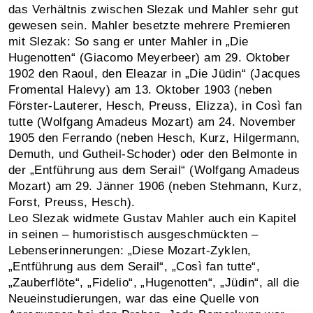
das Verhältnis zwischen Slezak und Mahler sehr gut
gewesen sein. Mahler besetzte mehrere Premieren
mit Slezak: So sang er unter Mahler in „Die
Hugenotten“ (Giacomo Meyerbeer) am 29. Oktober
1902 den Raoul, den Eleazar in „Die Jüdin“ (Jacques
Fromental Halevy) am 13. Oktober 1903 (neben
Förster-Lauterer, Hesch, Preuss, Elizza), in Così fan
tutte (Wolfgang Amadeus Mozart) am 24. November
1905 den Ferrando (neben Hesch, Kurz, Hilgermann,
Demuth, und Gutheil-Schoder) oder den Belmonte in
der „Entführung aus dem Serail“ (Wolfgang Amadeus
Mozart) am 29. Jänner 1906 (neben Stehmann, Kurz,
Forst, Preuss, Hesch).
Leo Slezak widmete Gustav Mahler auch ein Kapitel
in seinen – humoristisch ausgeschmückten –
Lebenserinnerungen: „Diese Mozart-Zyklen,
„Entführung aus dem Serail“, „Così fan tutte“,
„Zauberflöte“, „Fidelio“, „Hugenotten“, „Jüdin“, all die
Neueinstudierungen, war das eine Quelle von