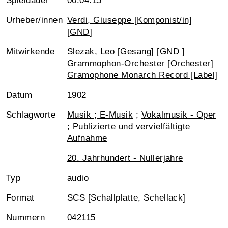
Spieldauer
00:04:15
Urheber/innen
Verdi, Giuseppe [Komponist/in]
[
GND
]
Mitwirkende
Slezak, Leo [Gesang]
[
GND
]
Grammophon-Orchester [Orchester]
Gramophone Monarch Record [Label]
Datum
1902
Schlagworte
Musik ; E-Musik
;
Vokalmusik - Oper
;
Publizierte und vervielfältigte
Aufnahme
20. Jahrhundert - Nullerjahre
Typ
audio
Format
SCS [Schallplatte, Schellack]
Nummern
042115