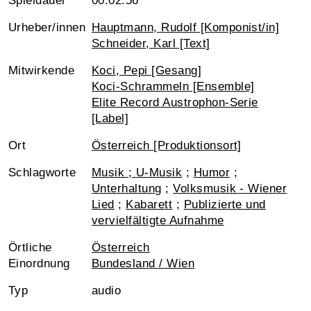
Spieldauer
00:02:56
Urheber/innen
Hauptmann, Rudolf [Komponist/in]
Schneider, Karl [Text]
Mitwirkende
Koci, Pepi [Gesang]
Koci-Schrammeln [Ensemble]
Elite Record Austrophon-Serie
[Label]
Ort
Österreich [Produktionsort]
Schlagworte
Musik ; U-Musik
;
Humor
;
Unterhaltung
;
Volksmusik - Wiener
Lied
;
Kabarett
;
Publizierte und
vervielfältigte Aufnahme
Örtliche
Österreich
Einordnung
Bundesland / Wien
Typ
audio