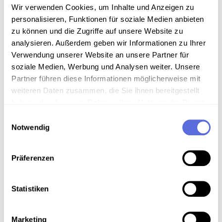
Wir verwenden Cookies, um Inhalte und Anzeigen zu
personalisieren, Funktionen für soziale Medien anbieten
Technische Anmerkungen
zu können und die Zugriffe auf unsere Website zu
Schellackdigitalisierung - automatisierte
analysieren. Außerdem geben wir Informationen zu Ihrer
Signalverbesserung
Verwendung unserer Website an unsere Partner für
soziale Medien, Werbung und Analysen weiter. Unsere
Partner führen diese Informationen möglicherweise mit
weiteren Daten zusammen, die Sie ihnen bereitgestellt
Download
haben oder die sie im Rahmen Ihrer Nutzung der Dienste
gesammelt haben.
Einwilligungsauswahl
Metadaten
Notwendig
Präferenzen
Verortung in der digitalen Sammlung
Statistiken
Schlagworte
Musik ; U-Musik
,
Humor
,
Unterhaltung
,
Volksmusik
Marketing