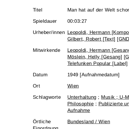
Titel
Man hat auf der Welt scho
Spieldauer
00:03:27
Urheber/innen
Leopoldi, Hermann [Kompon
Gilbert, Robert [Text]
[
GN
Mitwirkende
Leopoldi, Hermann [Gesan
Möslein, Helly [Gesang]
[
G
Telefunken Popular [Label]
Datum
1949 [Aufnahmedatum]
Ort
Wien
Schlagworte
Unterhaltung
;
Musik ; U-M
Philosophie
;
Publizierte un
Aufnahme
Örtliche
Bundesland / Wien
Einordnung