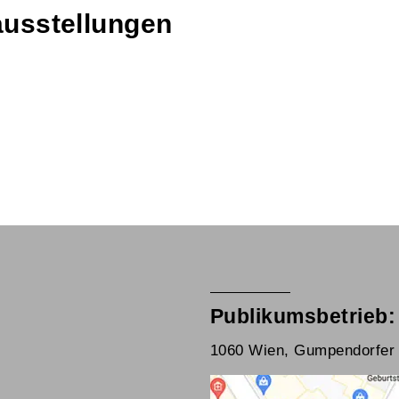
ausstellungen
Publikumsbetrieb:
1060 Wien, Gumpendorfer 