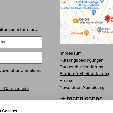
ltungen informiert:
me
Impressum
Nutzungsbedingungen
Datenschutzerklärung
Newsletter anmelden.
Barrierefreiheitserklärung
Presse
Newsletter-Abmeldung
um Datenschutz
t Cookies