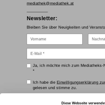
mediathek@mediathek.at
Newsletter:
Bleiben Sie über Neuigkeiten und Veransta
Vorname
Nachna
E-Mail
*
Ja, ich möchte mich zum Mediatheks-
*
Einwilligungserklärung
Ich habe die
Einwilligungserklärung z
gelesen und stimme zu.
Anti-Roboter-Verifizierung
Diese Webseite verwende
Hier klicken