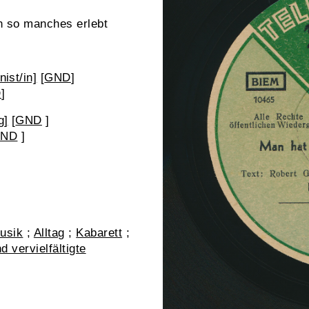
n so manches erlebt
ist/in]
[
GND
]
D
]
g]
[
GND
]
ND
]
usik
;
Alltag
;
Kabarett
;
d vervielfältigte