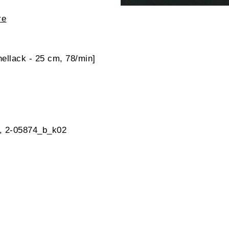
re
ellack - 25 cm, 78/min]
k, 2-05874_b_k02