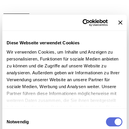
Information
Sammlungsgeschichte
Diese Webseite verwendet Cookies
Sammlung Radio Mitschnitte der Österreichischen
Wir verwenden Cookies, um Inhalte und Anzeigen zu
Mediathek
personalisieren, Funktionen für soziale Medien anbieten
zu können und die Zugriffe auf unsere Website zu
Anmerkungen zum Inhalt
analysieren. Außerdem geben wir Informationen zu Ihrer
Verwendung unserer Website an unsere Partner für
Sendereihe "Geschichte und Geschichten"
soziale Medien, Werbung und Analysen weiter. Unsere
Partner führen diese Informationen möglicherweise mit
Art der Aufnahme
weiteren Daten zusammen, die Sie ihnen bereitgestellt
Interview
haben oder die sie im Rahmen Ihrer Nutzung der Dienste
gesammelt haben.
Einwilligungsauswahl
Notwendig