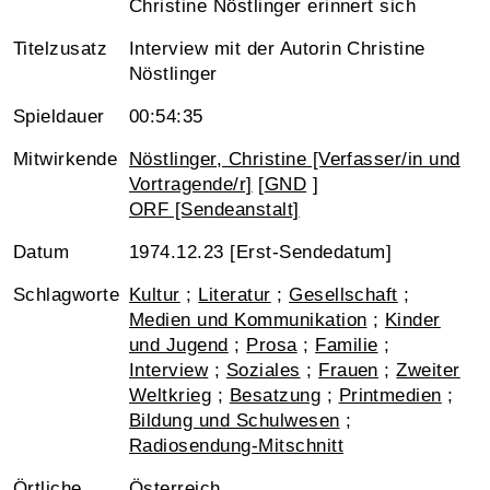
Christine Nöstlinger erinnert sich
Titelzusatz
Interview mit der Autorin Christine
Nöstlinger
Spieldauer
00:54:35
Mitwirkende
Nöstlinger, Christine [Verfasser/in und
Vortragende/r]
[
GND
]
ORF [Sendeanstalt]
Datum
1974.12.23 [Erst-Sendedatum]
Schlagworte
Kultur
;
Literatur
;
Gesellschaft
;
Medien und Kommunikation
;
Kinder
und Jugend
;
Prosa
;
Familie
;
Interview
;
Soziales
;
Frauen
;
Zweiter
Weltkrieg
;
Besatzung
;
Printmedien
;
Bildung und Schulwesen
;
Radiosendung-Mitschnitt
Örtliche
Österreich