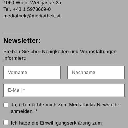
1060 Wien, Webgasse 2a
Tel. +43 1 5973669-0
mediathek@mediathek.at
Newsletter:
Bleiben Sie über Neuigkeiten und Veranstaltungen
informiert:
Vorname
Nachname
E-Mail
*
Ja, ich möchte mich zum Mediatheks-Newsletter
anmelden.
*
Einwilligungserklärung
Ich habe die
Einwilligungserklärung zum