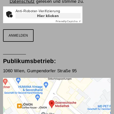
Datenschutz
gelesen und stimme zu.
Anti-Roboter-Verifizierung
Hier klicken
Friendly
Captcha ⇗
ANMELDEN
Publikumsbetrieb:
1060 Wien, Gumpendorfer Straße 95