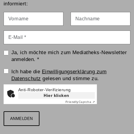
informiert:
Vorname
Nachname
E-Mail
*
Ja, ich möchte mich zum Mediatheks-Newsletter
anmelden.
*
Einwilligungserklärung
Ich habe die
Einwilligungserklärung zum
Datenschutz
gelesen und stimme zu.
Anti-Roboter-Verifizierung
Hier klicken
Friendly
Captcha ⇗
ANMELDEN