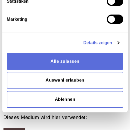
Statistiken
Verortung in der digitalen Sammlung
Marketing
Schlagworte
Literatur
,
Kultur
,
Lesung
,
Prosa
,
Unveröffentlichte
Details zeigen
Eigenaufnahme der Österreichischen Mediathek
Teil der Sammlung
Alle zulassen
Sammlung Audio-Eigenaufnahmen der
Österreichischen Mediathek
Auswahl erlauben
Ablehnen
Das Medium in Onlineausstellungen
Dieses Medium wird hier verwendet: