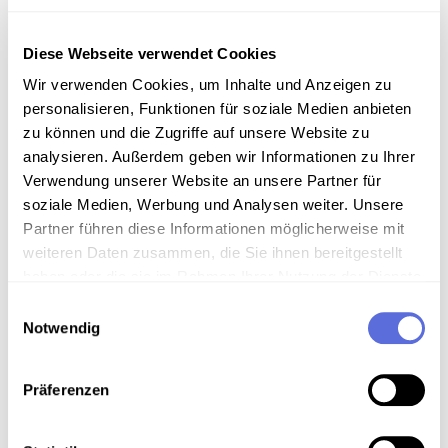
Friederike Mayröcker liest aus: "Fantom Fan" und
aus "Arie auf tönernen Füßen"
Diese Webseite verwendet Cookies
Wir verwenden Cookies, um Inhalte und Anzeigen zu
Sammlungsgeschichte
personalisieren, Funktionen für soziale Medien anbieten
Sammlung Audio-Eigenaufnahmen der Österreichischen
zu können und die Zugriffe auf unsere Website zu
Mediathek
analysieren. Außerdem geben wir Informationen zu Ihrer
Verwendung unserer Website an unsere Partner für
soziale Medien, Werbung und Analysen weiter. Unsere
Art der Aufnahme
Partner führen diese Informationen möglicherweise mit
Lesung
weiteren Daten zusammen, die Sie ihnen bereitgestellt
haben oder die sie im Rahmen Ihrer Nutzung der Dienste
gesammelt haben.
Einwilligungsauswahl
Notwendig
Download
Präferenzen
Metadaten