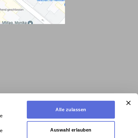
Alle zulassen
le
Auswahl erlauben
le