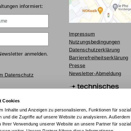
ltungen informiert:
me
Impressum
Nutzungsbedingungen
Datenschutzerklärung
Newsletter anmelden.
Barrierefreiheitserklärung
Presse
Newsletter-Abmeldung
um Datenschutz
t Cookies
 Inhalte und Anzeigen zu personalisieren, Funktionen für sozia
 und die Zugriffe auf unsere Website zu analysieren. Außerdem
u Ihrer Verwendung unserer Website an unsere Partner für sozia
sen weiter. Unsere Partner führen diese Informationen