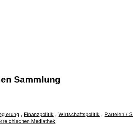
talen Sammlung
egierung
,
Finanzpolitik
,
Wirtschaftspolitik
,
Parteien / 
erreichischen Mediathek