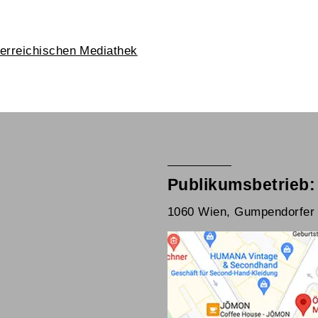
erreichischen Mediathek
Publikumsbetrieb:
1060 Wien, Gumpendorfer 