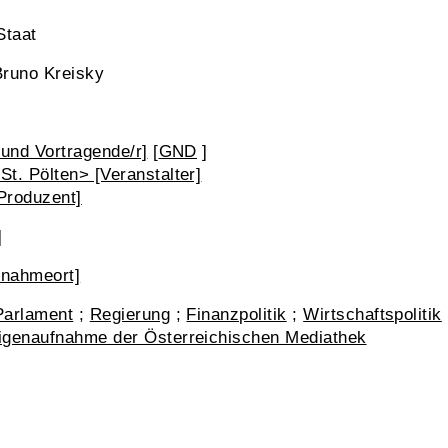
Staat
Bruno Kreisky
 und Vortragende/r]
[
GND
]
t. Pölten> [Veranstalter]
Produzent]
]
fnahmeort]
Parlament
;
Regierung
;
Finanzpolitik
;
Wirtschaftspolitik
Eigenaufnahme der Österreichischen Mediathek