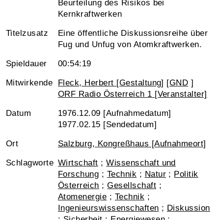
Beurteilung des Risikos bei
Kernkraftwerken
Titelzusatz
Eine öffentliche Diskussionsreihe über
Fug und Unfug von Atomkraftwerken.
Spieldauer
00:54:19
Mitwirkende
Fleck, Herbert [Gestaltung]
[
GND
]
ORF Radio Österreich 1 [Veranstalter]
Datum
1976.12.09 [Aufnahmedatum]
1977.02.15 [Sendedatum]
Ort
Salzburg, Kongreßhaus [Aufnahmeort]
Schlagworte
Wirtschaft
;
Wissenschaft und
Forschung
;
Technik
;
Natur
;
Politik
Österreich
;
Gesellschaft
;
Atomenergie
;
Technik
;
Ingenieurswissenschaften
;
Diskussion
;
Sicherheit
;
Energiewesen
;