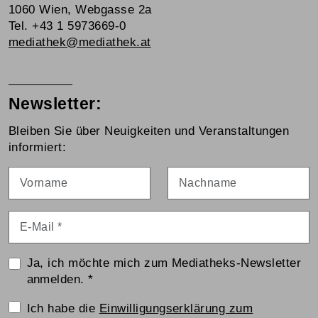
1060 Wien, Webgasse 2a
Tel. +43 1 5973669-0
mediathek@mediathek.at
Newsletter:
Bleiben Sie über Neuigkeiten und Veranstaltungen
informiert:
Vorname
Nachname
E-Mail
*
Ja, ich möchte mich zum Mediatheks-Newsletter
anmelden.
*
Einwilligungserklärung
Ich habe die
Einwilligungserklärung zum