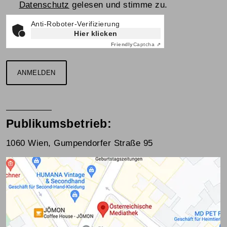
Datenschutz
gelesen und stimme zu.
Anti-Roboter-Verifizierung
Hier klicken
Friendly
Captcha ⇗
ANMELDEN
Publikumsbetrieb:
1060 Wien, Gumpendorfer Straße 95