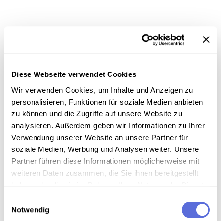
Information
Diese Webseite verwendet Cookies
Sammlungsgeschichte
Wir verwenden Cookies, um Inhalte und Anzeigen zu
Sammlung Radio Mitschnitte der Österreichischen
personalisieren, Funktionen für soziale Medien anbieten
Mediathek
zu können und die Zugriffe auf unsere Website zu
analysieren. Außerdem geben wir Informationen zu Ihrer
Art der Aufnahme
Verwendung unserer Website an unsere Partner für
Diskussion
soziale Medien, Werbung und Analysen weiter. Unsere
Partner führen diese Informationen möglicherweise mit
weiteren Daten zusammen, die Sie ihnen bereitgestellt
haben oder die sie im Rahmen Ihrer Nutzung der Dienste
Download
gesammelt haben.
Einwilligungsauswahl
Notwendig