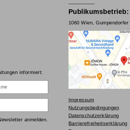
Publikumsbetrieb:
1060 Wien, Gumpendorfer 
ltungen informiert:
me
Impressum
Nutzungsbedingungen
Datenschutzerklärung
Newsletter anmelden.
Barrierefreiheitserklärung