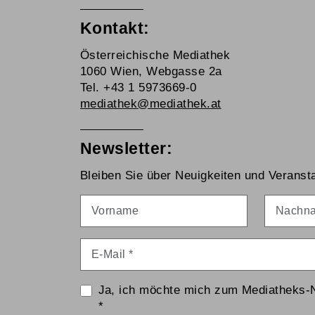
Kontakt:
Österreichische Mediathek
1060 Wien, Webgasse 2a
Tel. +43 1 5973669-0
mediathek@mediathek.at
Newsletter:
Bleiben Sie über Neuigkeiten und Veransta
Vorname
Nachna
E-Mail
*
Ja, ich möchte mich zum Mediatheks-
*