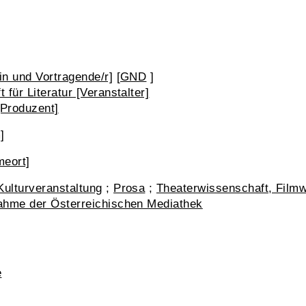
in und Vortragende/r]
[
GND
]
 für Literatur [Veranstalter]
[Produzent]
]
meort]
Kulturveranstaltung
;
Prosa
;
Theaterwissenschaft, Film
nahme der Österreichischen Mediathek
e