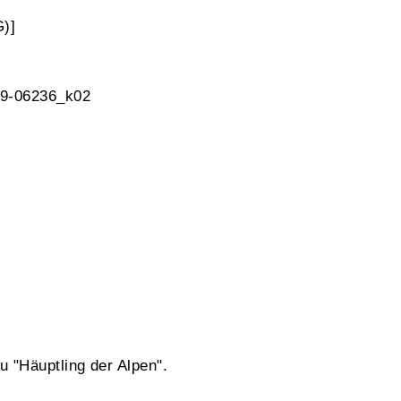
G)]
 9-06236_k02
 "Häuptling der Alpen".