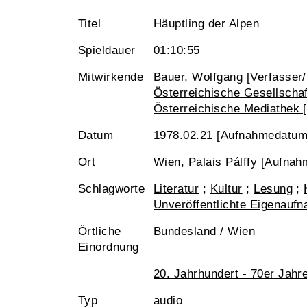
Titel
Häuptling der Alpen
Spieldauer
01:10:55
Mitwirkende
Bauer, Wolfgang [Verfasser/
Österreichische Gesellschaft
Österreichische Mediathek 
Datum
1978.02.21 [Aufnahmedatum
Ort
Wien, Palais Pálffy [Aufnah
Schlagworte
Literatur
;
Kultur
;
Lesung
;
Unveröffentlichte Eigenauf
Örtliche
Bundesland / Wien
Einordnung
20. Jahrhundert - 70er Jahr
Typ
audio