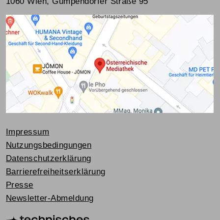
1060 Wien, Gumpendorfer Straße 95
Impressum
Nutzungsbedingungen
Datenschutzerklärung
Barrierefreiheitserklärung
Presse
Newsletter-Abmeldung