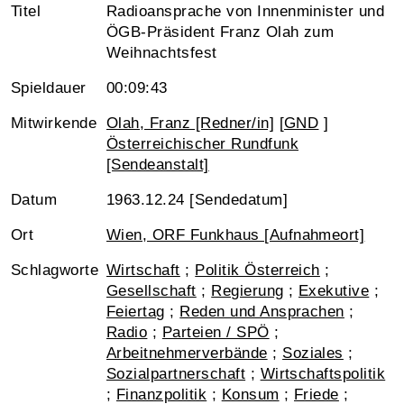
Titel
Radioansprache von Innenminister und
ÖGB-Präsident Franz Olah zum
Weihnachtsfest
Spieldauer
00:09:43
Mitwirkende
Olah, Franz [Redner/in]
[
GND
]
Österreichischer Rundfunk
[Sendeanstalt]
Datum
1963.12.24 [Sendedatum]
Ort
Wien, ORF Funkhaus [Aufnahmeort]
Schlagworte
Wirtschaft
;
Politik Österreich
;
Gesellschaft
;
Regierung
;
Exekutive
;
Feiertag
;
Reden und Ansprachen
;
Radio
;
Parteien / SPÖ
;
Arbeitnehmerverbände
;
Soziales
;
Sozialpartnerschaft
;
Wirtschaftspolitik
;
Finanzpolitik
;
Konsum
;
Friede
;