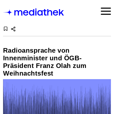
Radioansprache von
Innenminister und ÖGB-
Präsident Franz Olah zum
Weihnachtsfest