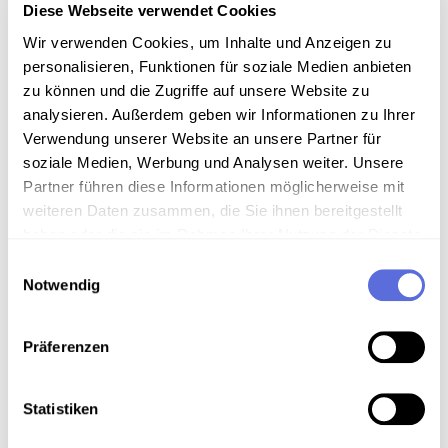
Diese Webseite verwendet Cookies
Information
Wir verwenden Cookies, um Inhalte und Anzeigen zu
personalisieren, Funktionen für soziale Medien anbieten
zu können und die Zugriffe auf unsere Website zu
Sammlungsgeschichte
analysieren. Außerdem geben wir Informationen zu Ihrer
Sammlung Radio Mitschnitte der Österreichischen
Verwendung unserer Website an unsere Partner für
Mediathek
soziale Medien, Werbung und Analysen weiter. Unsere
Partner führen diese Informationen möglicherweise mit
Art der Aufnahme
weiteren Daten zusammen, die Sie ihnen bereitgestellt
haben oder die sie im Rahmen Ihrer Nutzung der Dienste
Reden und Ansprachen
gesammelt haben.
Einwilligungsauswahl
Notwendig
Download
Präferenzen
Metadaten
Statistiken