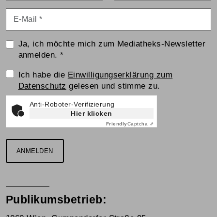
E-Mail
*
Ja, ich möchte mich zum Mediatheks-Newsletter
anmelden.
*
Einwilligungserklärung
Ich habe die
Einwilligungserklärung zum
Datenschutz
gelesen und stimme zu.
Anti-Roboter-Verifizierung
Hier klicken
Friendly
Captcha ⇗
ANMELDEN
Publikumsbetrieb: