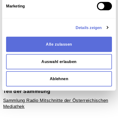
Marketing
Verortung in der digitalen Sammlung
Schlagworte
Details zeigen
Wirtschaft
,
Politik Österreich
,
Gesellschaft
,
Regierung
,
Exekutive
,
Feiertag
,
Reden und
Alle zulassen
Ansprachen
,
Radio
,
Parteien / SPÖ
,
Arbeitnehmerverbände
,
Soziales
,
Sozialpartnerschaft
,
Wirtschaftspolitik
,
Auswahl erlauben
Finanzpolitik
,
Konsum
,
Friede
,
Krieg
,
Kalter Krieg
,
Sozialismus und Sozialdemokratie
,
Radiosendung-
Mitschnitt
Ablehnen
Teil der Sammlung
Sammlung Radio Mitschnitte der Österreichischen
Mediathek