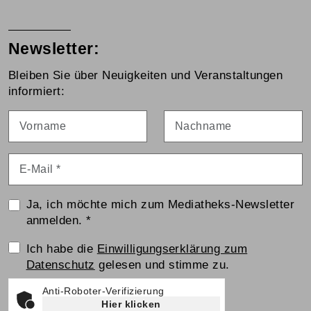
Newsletter:
Bleiben Sie über Neuigkeiten und Veranstaltungen
informiert:
Vorname
Nachname
E-Mail
*
Ja, ich möchte mich zum Mediatheks-Newsletter
anmelden.
*
Einwilligungserklärung
Ich habe die
Einwilligungserklärung zum
Datenschutz
gelesen und stimme zu.
Anti-Roboter-Verifizierung
Hier klicken