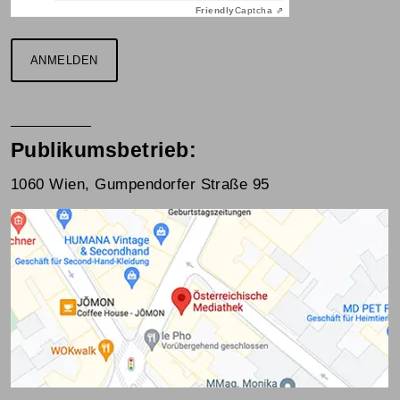
Friendly
Captcha ⇗
ANMELDEN
Publikumsbetrieb:
1060 Wien, Gumpendorfer Straße 95