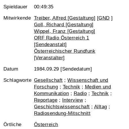
Spieldauer
00:49:35
Mitwirkende
Treiber, Alfred [Gestaltung]
[
GND
]
Goll, Richard [Gestaltung]
Wippel, Franz [Gestaltung]
ORF Radio Österreich 1
[Sendeanstalt]
Österreichischer Rundfunk
[Veranstalter]
Datum
1984.09.29 [Sendedatum]
Schlagworte
Gesellschaft
;
Wissenschaft und
Forschung
;
Technik
;
Medien und
Kommunikation
;
Radio
;
Technik
;
Reportage
;
Interview
;
Geschichtswissenschaft
;
Alltag
;
Radiosendung-Mitschnitt
Örtliche
Österreich