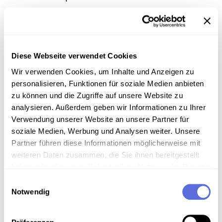
Information
Diese Webseite verwendet Cookies
Wir verwenden Cookies, um Inhalte und Anzeigen zu
Inhalt
personalisieren, Funktionen für soziale Medien anbieten
zu können und die Zugriffe auf unsere Website zu
Interviews und Reportagen zur Geschichte des
analysieren. Außerdem geben wir Informationen zu Ihrer
Radios in Österreich
Verwendung unserer Website an unsere Partner für
soziale Medien, Werbung und Analysen weiter. Unsere
Sammlungsgeschichte
Partner führen diese Informationen möglicherweise mit
Sammlung Radio Mitschnitte der Österreichischen
weiteren Daten zusammen, die Sie ihnen bereitgestellt
Mediathek
haben oder die sie im Rahmen Ihrer Nutzung der Dienste
gesammelt haben.
Einwilligungsauswahl
Anmerkungen zum Inhalt
Notwendig
Sendereihe "60 Jahre Radio"