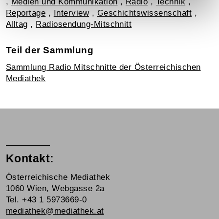
,
Medien und Kommunikation
,
Radio
,
Technik
,
Reportage
,
Interview
,
Geschichtswissenschaft
,
Alltag
,
Radiosendung-Mitschnitt
Teil der Sammlung
Sammlung Radio Mitschnitte der Österreichischen
Mediathek
Kontakt:
Österreichische Mediathek
1060 Wien, Webgasse 2a
Tel. +43 1 5973669-0
mediathek@mediathek.at