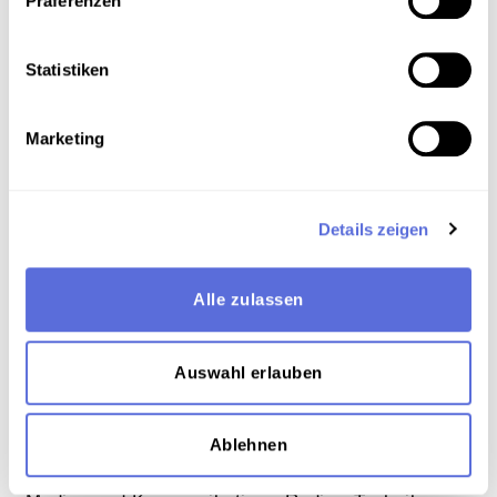
Präferenzen
Art der Aufnahme
Interview
Statistiken
Reportage
Marketing
Download
Details zeigen
Metadaten
Alle zulassen
Verortung in der digitalen Sammlung
Auswahl erlauben
Schlagworte
Ablehnen
Gesellschaft
,
Wissenschaft und Forschung
,
Technik