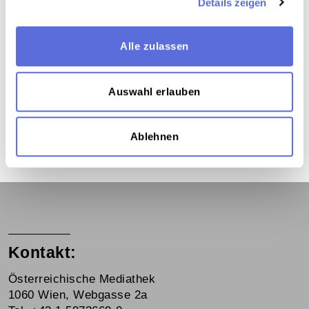
Details zeigen
Dieses Medium wird hier verwendet:
Alle zulassen
1968 in Österreich
Auswahl erlauben
Ereignisse in den Radiojournalen der
1960er und 1970er Jahre
Ablehnen
Kontakt:
Österreichische Mediathek
1060 Wien, Webgasse 2a