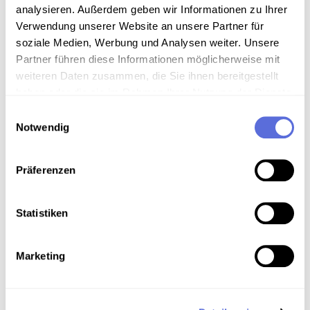
analysieren. Außerdem geben wir Informationen zu Ihrer
Verwendung unserer Website an unsere Partner für
soziale Medien, Werbung und Analysen weiter. Unsere
Download
Partner führen diese Informationen möglicherweise mit
weiteren Daten zusammen, die Sie ihnen bereitgestellt
haben oder die sie im Rahmen Ihrer Nutzung der Dienste
Metadaten
gesammelt haben.
Einwilligungsauswahl
Notwendig
Verortung in der digitalen Sammlung
Präferenzen
Schlagworte
Statistiken
Politik
,
Politik Österreich
,
Gesellschaft
,
Musik ; E-
Musik
,
Radiosendung-Mitschnitt
Marketing
Das Medium in Onlineausstellungen