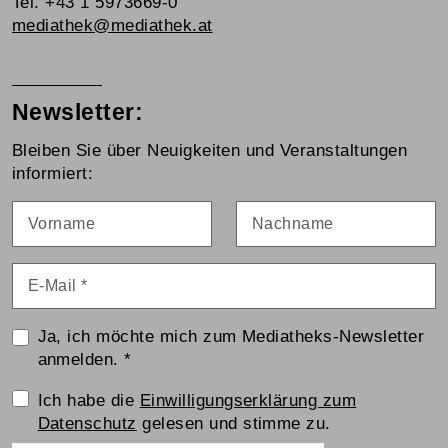
Tel. +43 1 5973669-0
mediathek@mediathek.at
Newsletter:
Bleiben Sie über Neuigkeiten und Veranstaltungen
informiert:
Vorname
Nachname
E-Mail
*
Ja, ich möchte mich zum Mediatheks-Newsletter
anmelden.
*
Einwilligungserklärung
Ich habe die
Einwilligungserklärung zum
Datenschutz
gelesen und stimme zu.