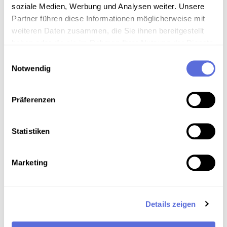
soziale Medien, Werbung und Analysen weiter. Unsere
Partner führen diese Informationen möglicherweise mit
Download
weiteren Daten zusammen, die Sie ihnen bereitgestellt
haben oder die sie im Rahmen Ihrer Nutzung der Dienste
gesammelt haben.
Einwilligungsauswahl
Metadaten
Notwendig
Präferenzen
Verortung in der digitalen Sammlung
Statistiken
Schlagworte
Politik Österreich
,
Gesellschaft
,
Wissenschaft und
Marketing
Forschung
,
Radiosendung-Mitschnitt
Details zeigen
Das Medium in Onlineausstellungen