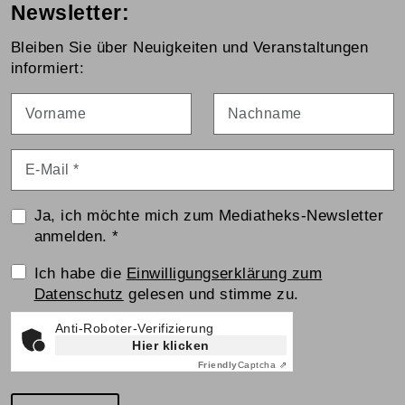
Newsletter:
Bleiben Sie über Neuigkeiten und Veranstaltungen
informiert:
Vorname
Nachname
E-Mail
*
Ja, ich möchte mich zum Mediatheks-Newsletter
anmelden.
*
Einwilligungserklärung
Ich habe die
Einwilligungserklärung zum
Datenschutz
gelesen und stimme zu.
Anti-Roboter-Verifizierung
Hier klicken
Friendly
Captcha ⇗