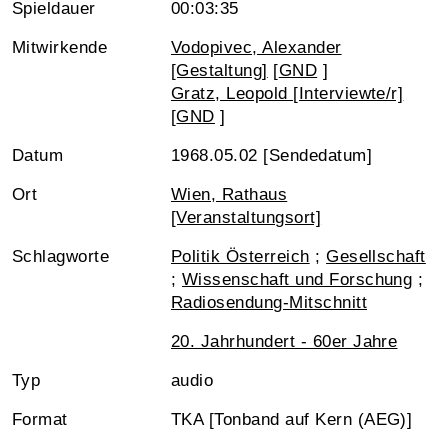
Spieldauer
00:03:35
Mitwirkende
Vodopivec, Alexander
[Gestaltung]
[
GND
]
Gratz, Leopold [Interviewte/r]
[
GND
]
Datum
1968.05.02 [Sendedatum]
Ort
Wien, Rathaus
[Veranstaltungsort]
Schlagworte
Politik Österreich
;
Gesellschaft
;
Wissenschaft und Forschung
;
Radiosendung-Mitschnitt
20. Jahrhundert - 60er Jahre
Typ
audio
Format
TKA [Tonband auf Kern (AEG)]