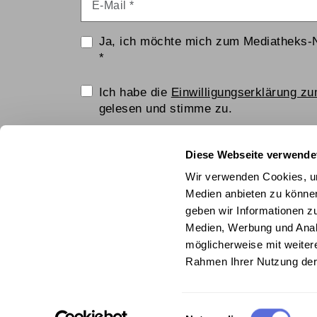
Ja, ich möchte mich zum Mediatheks-
*
Einwilligungserklärung
Ich habe die
Einwilligungserklärung z
gelesen und stimme zu.
Anti-Roboter-Verifizierung
Diese Webseite verwende
Hier klicken
Wir verwenden Cookies, um
Friendly
Captcha ⇗
Medien anbieten zu können
geben wir Informationen z
ANMELDEN
Medien, Werbung und Analy
möglicherweise mit weiter
© Technisches Museum Wien mit Österrei
Rahmen Ihrer Nutzung der
Einwilligungsauswahl