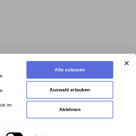
Alle zulassen
le
Auswahl erlauben
le
sie im
Ablehnen