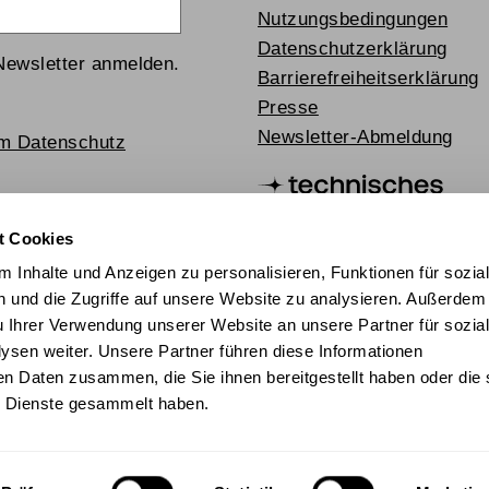
Nutzungsbedingungen
Datenschutzerklärung
Newsletter anmelden.
Barrierefreiheitserklärung
Presse
Newsletter-Abmeldung
um Datenschutz
t Cookies
 Inhalte und Anzeigen zu personalisieren, Funktionen für sozia
 und die Zugriffe auf unsere Website zu analysieren. Außerdem
u Ihrer Verwendung unserer Website an unsere Partner für sozia
sen weiter. Unsere Partner führen diese Informationen
en Daten zusammen, die Sie ihnen bereitgestellt haben oder die 
chischer Mediathek 2024
 Dienste gesammelt haben.