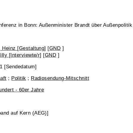
ferenz in Bonn: Außenminister Brandt über Außenpolitik
, Heinz [Gestaltung]
[
GND
]
lly [Interviewte/r]
[
GND
]
31 [Sendedatum]
aft
;
Politik
;
Radiosendung-Mitschnitt
undert - 60er Jahre
and auf Kern (AEG)]