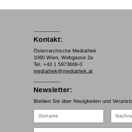
Kontakt:
Österreichische Mediathek
1060 Wien, Webgasse 2a
Tel. +43 1 5973669-0
mediathek@mediathek.at
Newsletter:
Bleiben Sie über Neuigkeiten und Veransta
Vorname
Nachna
E-Mail
*