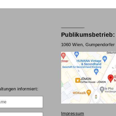
Publikumsbetrieb:
1060 Wien, Gumpendorfer 
ltungen informiert:
me
Impressum