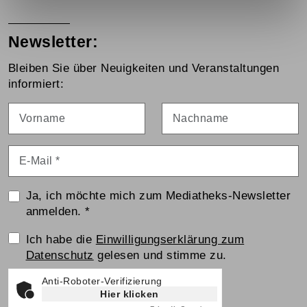
Newsletter:
Bleiben Sie über Neuigkeiten und Veranstaltungen
informiert:
Vorname
Nachname
E-Mail
*
Ja, ich möchte mich zum Mediatheks-Newsletter
anmelden.
*
Einwilligungserklärung
Ich habe die
Einwilligungserklärung zum
Datenschutz
gelesen und stimme zu.
Anti-Roboter-Verifizierung
Hier klicken