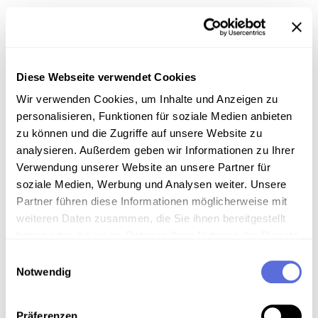
Signatur
Österreichische Mediathek,
Gesamtwerk/Reihe
Morgenjournal
Diese Webseite verwendet Cookies
Wir verwenden Cookies, um Inhalte und Anzeigen zu
personalisieren, Funktionen für soziale Medien anbieten
Information
zu können und die Zugriffe auf unsere Website zu
analysieren. Außerdem geben wir Informationen zu Ihrer
Inhalt
Verwendung unserer Website an unsere Partner für
soziale Medien, Werbung und Analysen weiter. Unsere
Nachrichten
Partner führen diese Informationen möglicherweise mit
weiteren Daten zusammen, die Sie ihnen bereitgestellt
haben oder die sie im Rahmen Ihrer Nutzung der Dienste
Download
gesammelt haben.
Einwilligungsauswahl
Notwendig
Metadaten
Präferenzen