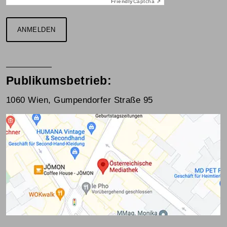
Friendly
Captcha ⇗
ANMELDEN
Publikumsbetrieb:
1060 Wien, Gumpendorfer Straße 95