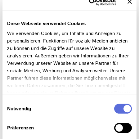
Diese Webseite verwendet Cookies
Information
Wir verwenden Cookies, um Inhalte und Anzeigen zu
personalisieren, Funktionen für soziale Medien anbieten
zu können und die Zugriffe auf unsere Website zu
Inhalt
analysieren. Außerdem geben wir Informationen zu Ihrer
Nachrichten
Verwendung unserer Website an unsere Partner für
soziale Medien, Werbung und Analysen weiter. Unsere
Partner führen diese Informationen möglicherweise mit
weiteren Daten zusammen, die Sie ihnen bereitgestellt
Download
haben oder die sie im Rahmen Ihrer Nutzung der Dienste
gesammelt haben.
Einwilligungsauswahl
Notwendig
Metadaten
Präferenzen
Verortung in der digitalen Sammlung