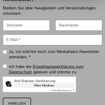
Bleiben Sie über Neuigkeiten und Veranstaltungen
informiert:
Vorname
Nachname
E-Mail
*
Ja, ich möchte mich zum Mediatheks-Newsletter
anmelden.
*
Einwilligungserklärung
Ich habe die
Einwilligungserklärung zum
Datenschutz
gelesen und stimme zu.
Anti-Roboter-Verifizierung
Hier klicken
Friendly
Captcha ⇗
ANMELDEN