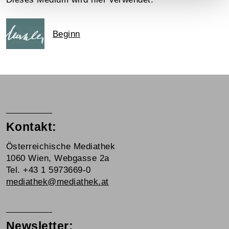
Beginn
Kontakt:
Österreichische Mediathek
1060 Wien, Webgasse 2a
Tel. +43 1 5973669-0
mediathek@mediathek.at
Newsletter: