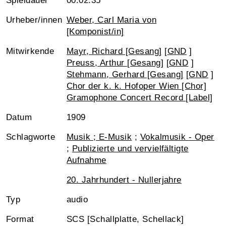
Spieldauer
00:02:35
Urheber/innen
Weber, Carl Maria von
[Komponist/in]
Mitwirkende
Mayr, Richard [Gesang]
[
GND
]
Preuss, Arthur [Gesang]
[
GND
]
Stehmann, Gerhard [Gesang]
[
GND
]
Chor der k. k. Hofoper Wien [Chor]
Gramophone Concert Record [Label]
Datum
1909
Schlagworte
Musik ; E-Musik
;
Vokalmusik - Oper
;
Publizierte und vervielfältigte
Aufnahme
20. Jahrhundert - Nullerjahre
Typ
audio
Format
SCS [Schallplatte, Schellack]