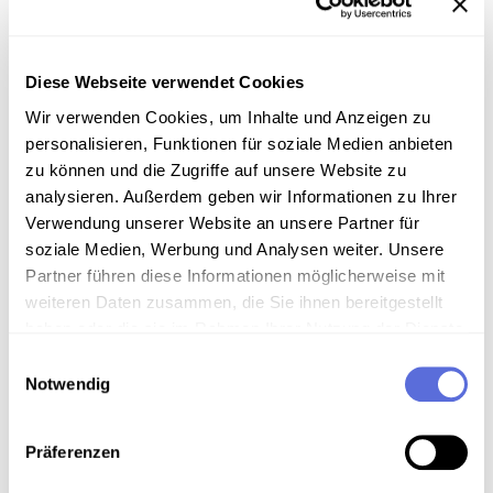
kleinere Tenor-Partien, unter Mahler etwa in der
Neuinszenierung von Feuersnot (Richard Strauss)
am 5. Juni 1905 (neben Ensemblekolleg/innen wie
Diese Webseite verwendet Cookies
Hermine Kittel oder Leopold Demuth) oder den Hirten
in Tristan und Isolde (u. a. 19.10.1906, Tristan: Erik
Wir verwenden Cookies, um Inhalte und Anzeigen zu
Schmedes, Isolde: Anna von Mildenburg). Arthur
personalisieren, Funktionen für soziale Medien anbieten
Preuss fand unter der NS-Herrschaft einen
zu können und die Zugriffe auf unsere Website zu
tragischen Tod: Während eines Gestapo-Verhörs
analysieren. Außerdem geben wir Informationen zu Ihrer
(sein Sohn war im Widerstand tätig) brach er am 20.
Verwendung unserer Website an unsere Partner für
August 1944 tot zusammen.
soziale Medien, Werbung und Analysen weiter. Unsere
Partner führen diese Informationen möglicherweise mit
Sammlungsgeschichte
weiteren Daten zusammen, die Sie ihnen bereitgestellt
haben oder die sie im Rahmen Ihrer Nutzung der Dienste
Schellacksammlung Teuchtler
gesammelt haben.
Einwilligungsauswahl
Notwendig
Download
Präferenzen