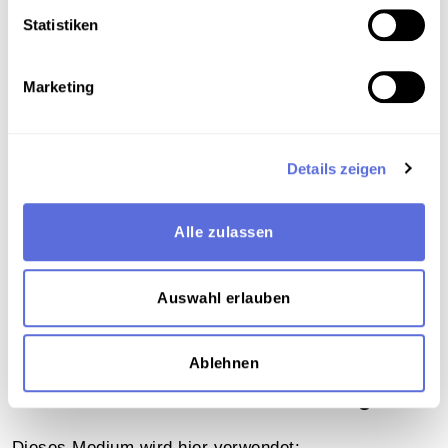
Metadaten
Statistiken
Marketing
Verortung in der digitalen Sammlung
Schlagworte
Details zeigen
Musik ; E-Musik
,
Vokalmusik - Oper
,
Publizierte
und vervielfältigte Aufnahme
Alle zulassen
Teil der Sammlung
Auswahl erlauben
Schellacksammlung Teuchtler
Ablehnen
Das Medium in Onlineausstellungen
Dieses Medium wird hier verwendet: