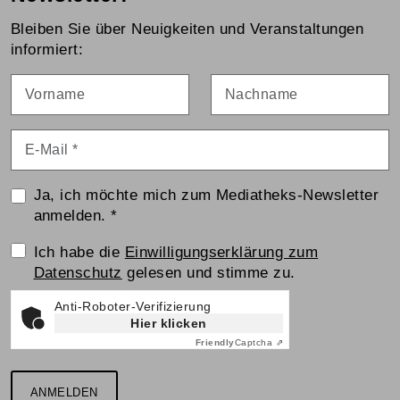
Bleiben Sie über Neuigkeiten und Veranstaltungen
informiert:
Vorname
Nachname
E-Mail
*
Ja, ich möchte mich zum Mediatheks-Newsletter
anmelden.
*
Einwilligungserklärung
Ich habe die
Einwilligungserklärung zum
Datenschutz
gelesen und stimme zu.
Anti-Roboter-Verifizierung
Hier klicken
Friendly
Captcha ⇗
ANMELDEN