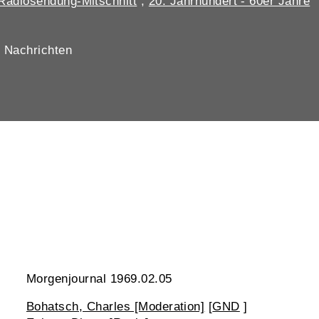
Radiosendung-Mitschnitt
;
20. Jahrhundert - 60er Jahre
, Nachrichten
Morgenjournal 1969.02.05
Bohatsch, Charles [Moderation]
[
GND
]