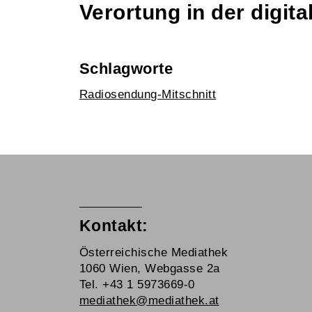
Verortung in der digi
Schlagworte
Radiosendung-Mitschnitt
Kontakt:
Österreichische Mediathek
1060 Wien, Webgasse 2a
Tel. +43 1 5973669-0
mediathek@mediathek.at