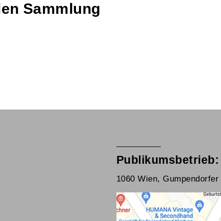
talen Sammlung
Publikumsbetrieb:
1060 Wien, Gumpendorfer 