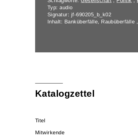
Schlagworte:
Gesellschaft
;
Politik
;
Typ: audio
Signatur: jf-690205_b_k02
Inhalt: Banküberfälle, Raubüberfälle 
Katalogzettel
Titel
Mitwirkende