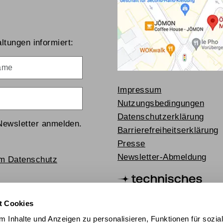
ltungen informiert:
me
Impressum
Nutzungsbedingungen
Datenschutzerklärung
Newsletter anmelden.
Barrierefreiheitserklärung
Presse
Newsletter-Abmeldung
um Datenschutz
t Cookies
 Inhalte und Anzeigen zu personalisieren, Funktionen für sozia