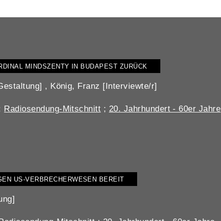
RDINAL MINDSZENTY IN BUDAPEST ZURÜCK
staltung] , König, Franz [Interviewte/r]
;
Radiosendung-Mitschnitt
;
20. Jahrhundert - 60er Jahre
EGEN US-VERBRECHERWESEN BEREIT
ung]