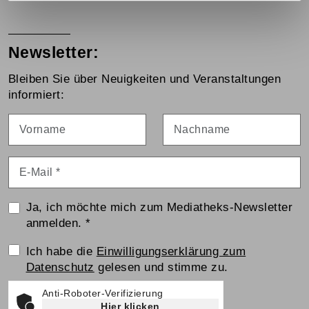
Newsletter:
Bleiben Sie über Neuigkeiten und Veranstaltungen
informiert:
Vorname
Nachname
E-Mail
*
Ja, ich möchte mich zum Mediatheks-Newsletter
anmelden.
*
Einwilligungserklärung
Ich habe die
Einwilligungserklärung zum
Datenschutz
gelesen und stimme zu.
Anti-Roboter-Verifizierung
Hier klicken