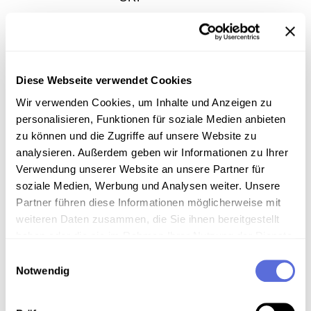
Signatur
Österreichische Mediathek,
Gesamtwerk/Reihe
Morgenjournal
Diese Webseite verwendet Cookies
Wir verwenden Cookies, um Inhalte und Anzeigen zu
personalisieren, Funktionen für soziale Medien anbieten
Information
zu können und die Zugriffe auf unsere Website zu
analysieren. Außerdem geben wir Informationen zu Ihrer
Inhalt
Verwendung unserer Website an unsere Partner für
soziale Medien, Werbung und Analysen weiter. Unsere
Nachrichten
Partner führen diese Informationen möglicherweise mit
weiteren Daten zusammen, die Sie ihnen bereitgestellt
haben oder die sie im Rahmen Ihrer Nutzung der Dienste
gesammelt haben.
Download
Einwilligungsauswahl
Notwendig
Metadaten