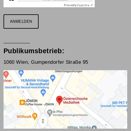
Friendly
Captcha ⇗
ANMELDEN
Publikumsbetrieb:
1060 Wien, Gumpendorfer Straße 95