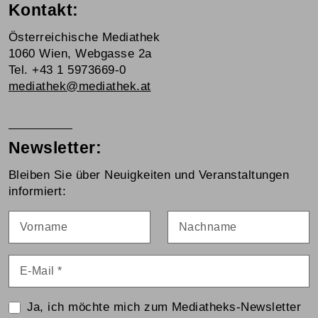
Kontakt:
Österreichische Mediathek
1060 Wien, Webgasse 2a
Tel. +43 1 5973669-0
mediathek@mediathek.at
Newsletter:
Bleiben Sie über Neuigkeiten und Veranstaltungen
informiert:
Vorname
Nachname
E-Mail
*
Ja, ich möchte mich zum Mediatheks-Newsletter