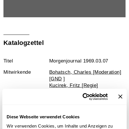
Katalogzettel
Titel
Morgenjournal 1969.03.07
Mitwirkende
Bohatsch, Charles [Moderation]
[
GND
]
Kucirek, Fritz [Regie]
ORF [Produzent]
Datum
1969.03.07 [Sendedatum]
Schlagworte
Radiosendung-Mitschnitt
Diese Webseite verwendet Cookies
20. Jahrhundert - 60er Jahre
Wir verwenden Cookies, um Inhalte und Anzeigen zu