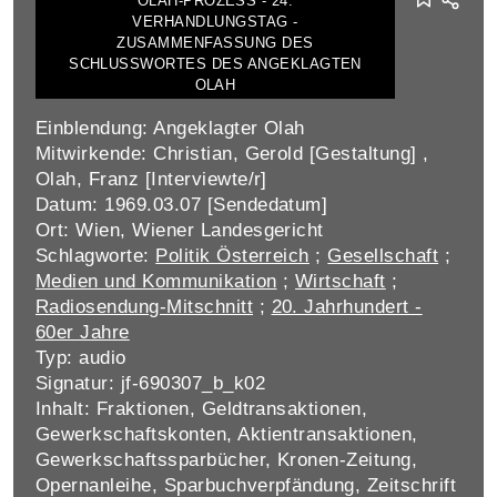
OLAH-PROZESS - 24.
VERHANDLUNGSTAG -
ZUSAMMENFASSUNG DES
SCHLUSSWORTES DES ANGEKLAGTEN
OLAH
Einblendung: Angeklagter Olah
Mitwirkende: Christian, Gerold [Gestaltung] ,
Olah, Franz [Interviewte/r]
Datum: 1969.03.07 [Sendedatum]
Ort: Wien, Wiener Landesgericht
Schlagworte:
Politik Österreich
;
Gesellschaft
;
Medien und Kommunikation
;
Wirtschaft
;
Radiosendung-Mitschnitt
;
20. Jahrhundert -
60er Jahre
Typ: audio
Signatur: jf-690307_b_k02
Inhalt: Fraktionen, Geldtransaktionen,
Gewerkschaftskonten, Aktientransaktionen,
Gewerkschaftssparbücher, Kronen-Zeitung,
Opernanleihe, Sparbuchverpfändung, Zeitschrift