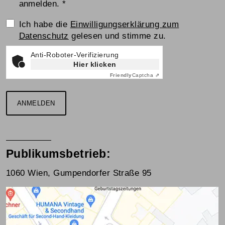
anmelden.
*
Einwilligungserklärung
Ich habe die
Einwilligungserklärung zum
Datenschutz
gelesen und stimme zu.
Anti-Roboter-Verifizierung
Hier klicken
Friendly
Captcha ⇗
ANMELDEN
Publikumsbetrieb:
1060 Wien, Gumpendorfer Straße 95