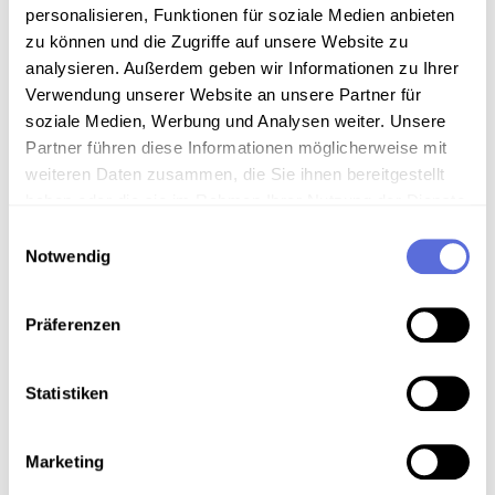
personalisieren, Funktionen für soziale Medien anbieten
Typ
audio
zu können und die Zugriffe auf unsere Website zu
analysieren. Außerdem geben wir Informationen zu Ihrer
Sprache
Deutsch
Verwendung unserer Website an unsere Partner für
Rechte
Mit freundlicher Genehmigung:
soziale Medien, Werbung und Analysen weiter. Unsere
ORF
Partner führen diese Informationen möglicherweise mit
weiteren Daten zusammen, die Sie ihnen bereitgestellt
Signatur
Österreichische Mediathek,
haben oder die sie im Rahmen Ihrer Nutzung der Dienste
gesammelt haben.
Gesamtwerk/Reihe
Morgenjournal
Einwilligungsauswahl
Notwendig
Präferenzen
Information
Statistiken
Inhalt
Nachrichten
Marketing