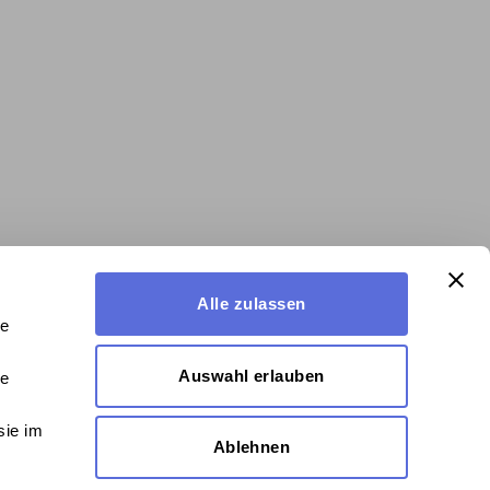
Alle zulassen
le
Auswahl erlauben
le
sie im
Ablehnen