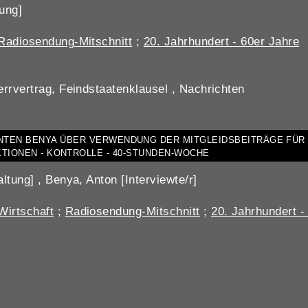
ung]
Radiosendung-Mitschnitt
;
20. Jahrhundert - 60er Jahre
errvertrag, Feindstaatenklausel , Nachrichten
ENTEN BENYA ÜBER VERWENDUNG DER MITGLEIDSBEITRÄGE FÜR
KTIONEN - KONTROLLE - 40-STUNDEN-WOCHE
ltung] , Benya, Anton [Interviewte/r]
Wirtschaft
;
Radiosendung-Mitschnitt
;
20. Jahrhundert -