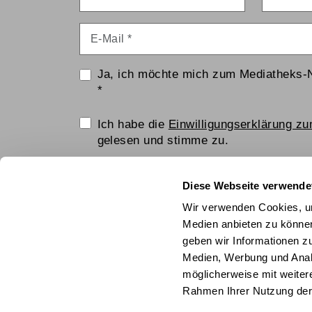
E-Mail
*
Ja, ich möchte mich zum Mediatheks-
*
Einwilligungserklärung
Ich habe die
Einwilligungserklärung z
gelesen und stimme zu.
Anti-Roboter-Verifizierung
Diese Webseite verwende
Hier klicken
Wir verwenden Cookies, um
Friendly
Captcha ⇗
Medien anbieten zu können
geben wir Informationen z
ANMELDEN
Medien, Werbung und Analy
möglicherweise mit weiter
© Technisches Museum Wien mit Österrei
Rahmen Ihrer Nutzung der