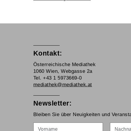
Kontakt:
Österreichische Mediathek
1060 Wien, Webgasse 2a
Tel. +43 1 5973669-0
mediathek@mediathek.at
Newsletter:
Bleiben Sie über Neuigkeiten und Veransta
Vorname
Nachna