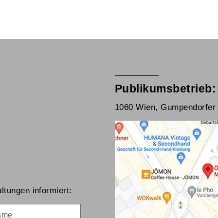
Publikumsbetrieb:
1060 Wien, Gumpendorfer 
ltungen informiert:
me