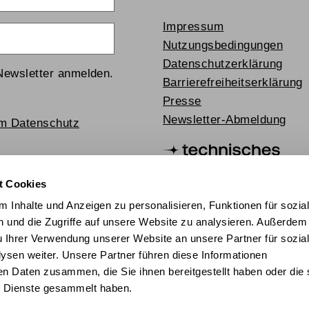
Impressum
Nutzungsbedingungen
Datenschutzerklärung
Newsletter anmelden.
Barrierefreiheitserklärung
Presse
Newsletter-Abmeldung
um Datenschutz
t Cookies
 Inhalte und Anzeigen zu personalisieren, Funktionen für sozia
 und die Zugriffe auf unsere Website zu analysieren. Außerdem
u Ihrer Verwendung unserer Website an unsere Partner für sozia
sen weiter. Unsere Partner führen diese Informationen
en Daten zusammen, die Sie ihnen bereitgestellt haben oder die 
chischer Mediathek 2024
 Dienste gesammelt haben.