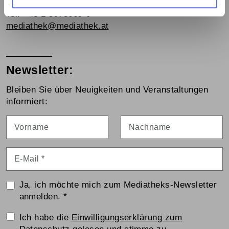
1060 Wien, Webgasse 2a
Tel. +43 1 5973669-0
mediathek@mediathek.at
Newsletter:
Bleiben Sie über Neuigkeiten und Veranstaltungen
informiert:
Vorname
Nachname
E-Mail
*
Ja, ich möchte mich zum Mediatheks-Newsletter
anmelden.
*
Einwilligungserklärung
Ich habe die
Einwilligungserklärung zum