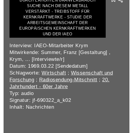
DURCH ERHÖHTEN URANVERBRAUCH
SUCHE NACH DIESEM METALL
VERSTÄRKT - TREIBSTOFF FÜR
KERNKRAFTWERKE - STUDIE DER
ARBEITSGEMEINSCHAFT DER
EUROPÄISCHEN KERNKRAFTWERKEN
UND DER IAEO
Interview: IAEO-Mitarbeiter Krym
Mitwirkende: Summer, Franz [Gestaltung] ,
Krym, ... [Interviewte/r]
Datum: 1969.03.22 [Sendedatum]
Schlagworte:
Wirtschaft
;
Wissenschaft und
Forschung
;
Radiosendung-Mitschnitt
;
20.
Jahrhundert - 60er Jahre
Typ: audio
Signatur: jf-690322_a_k02
Inhalt: Nachrichten