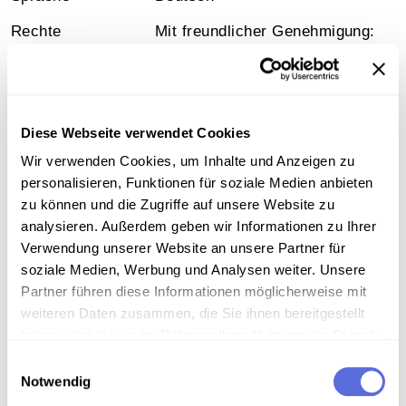
Rechte
Mit freundlicher Genehmigung:
ORF
Signatur
Österreichische Mediathek,
Gesamtwerk/Reihe
Morgenjournal
Diese Webseite verwendet Cookies
Wir verwenden Cookies, um Inhalte und Anzeigen zu
personalisieren, Funktionen für soziale Medien anbieten
zu können und die Zugriffe auf unsere Website zu
Information
analysieren. Außerdem geben wir Informationen zu Ihrer
Verwendung unserer Website an unsere Partner für
soziale Medien, Werbung und Analysen weiter. Unsere
Inhalt
Partner führen diese Informationen möglicherweise mit
Nachrichten
weiteren Daten zusammen, die Sie ihnen bereitgestellt
haben oder die sie im Rahmen Ihrer Nutzung der Dienste
gesammelt haben.
Einwilligungsauswahl
Notwendig
Download