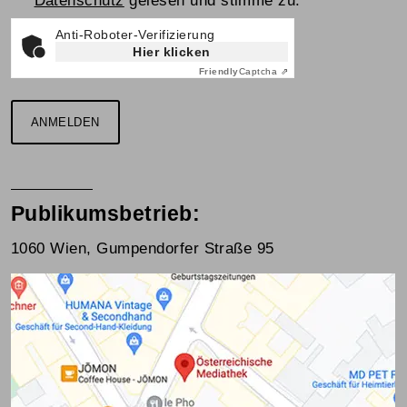
Datenschutz
gelesen und stimme zu.
Anti-Roboter-Verifizierung
Hier klicken
Friendly
Captcha ⇗
ANMELDEN
Publikumsbetrieb:
1060 Wien, Gumpendorfer Straße 95