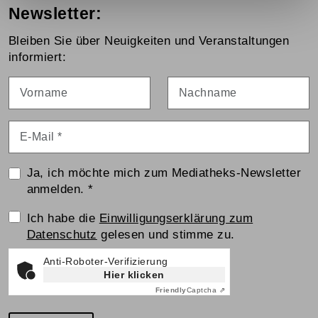
Newsletter:
Bleiben Sie über Neuigkeiten und Veranstaltungen
informiert:
Vorname
Nachname
E-Mail
*
Ja, ich möchte mich zum Mediatheks-Newsletter
anmelden.
*
Einwilligungserklärung
Ich habe die
Einwilligungserklärung zum
Datenschutz
gelesen und stimme zu.
Anti-Roboter-Verifizierung
Hier klicken
Friendly
Captcha ⇗