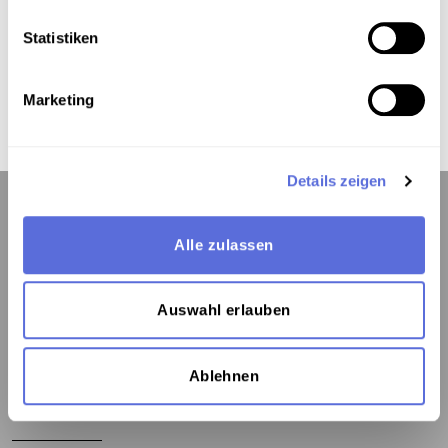
Verortung in der digitalen Sammlung
Statistiken
Schlagworte
Marketing
Radiosendung-Mitschnitt
Details zeigen
Alle zulassen
Kontakt:
Auswahl erlauben
Österreichische Mediathek
1060 Wien, Webgasse 2a
Tel. +43 1 5973669-0
Ablehnen
mediathek@mediathek.at