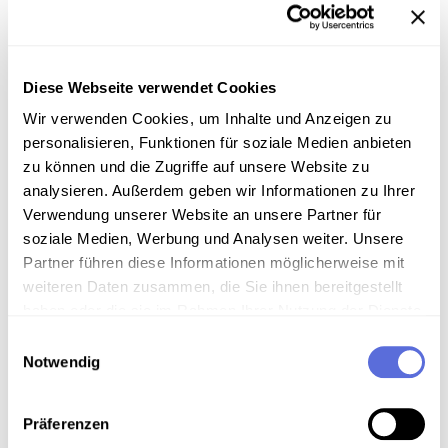
Gesamtwerk/Reihe
Morgenjournal
Diese Webseite verwendet Cookies
Wir verwenden Cookies, um Inhalte und Anzeigen zu
Information
personalisieren, Funktionen für soziale Medien anbieten
zu können und die Zugriffe auf unsere Website zu
Inhalt
analysieren. Außerdem geben wir Informationen zu Ihrer
Verwendung unserer Website an unsere Partner für
Nachrichten
soziale Medien, Werbung und Analysen weiter. Unsere
Partner führen diese Informationen möglicherweise mit
weiteren Daten zusammen, die Sie ihnen bereitgestellt
Download
haben oder die sie im Rahmen Ihrer Nutzung der Dienste
gesammelt haben.
Einwilligungsauswahl
Notwendig
Metadaten
Präferenzen