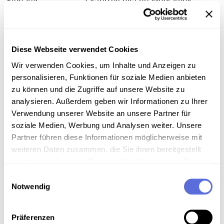
Signatur
Österreichische Mediathek,
Gesamtwerk/Reihe
Morgenjournal
Diese Webseite verwendet Cookies
Wir verwenden Cookies, um Inhalte und Anzeigen zu
Information
personalisieren, Funktionen für soziale Medien anbieten
zu können und die Zugriffe auf unsere Website zu
analysieren. Außerdem geben wir Informationen zu Ihrer
Inhalt
Verwendung unserer Website an unsere Partner für
Nachrichten
soziale Medien, Werbung und Analysen weiter. Unsere
Partner führen diese Informationen möglicherweise mit
weiteren Daten zusammen, die Sie ihnen bereitgestellt
haben oder die sie im Rahmen Ihrer Nutzung der Dienste
Download
gesammelt haben.
Einwilligungsauswahl
Notwendig
Metadaten
Präferenzen