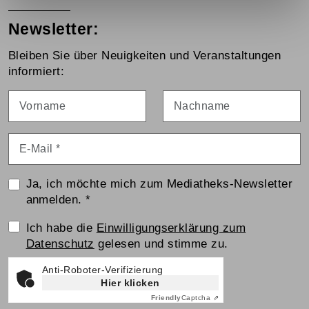
Newsletter:
Bleiben Sie über Neuigkeiten und Veranstaltungen
informiert:
Vorname
Nachname
E-Mail
*
Ja, ich möchte mich zum Mediatheks-Newsletter
anmelden.
*
Einwilligungserklärung
Ich habe die
Einwilligungserklärung zum
Datenschutz
gelesen und stimme zu.
Anti-Roboter-Verifizierung
Hier klicken
Friendly
Captcha ⇗