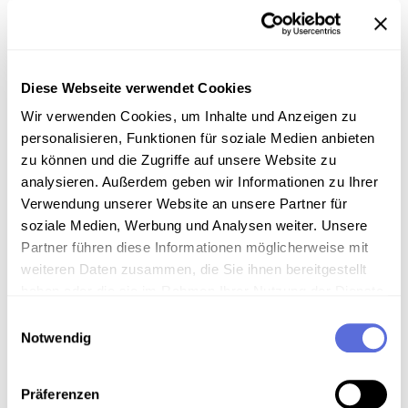
Ort: Prag
Schlagworte:
Gesellschaft
;
Politik
;
Medien und
Kommunikation
;
Radiosendung-Mitschnitt
;
20.
Jahrhundert - 60er Jahre
Typ: audio
Diese Webseite verwendet Cookies
Inhalt: Gewehrsalven, Maschinenpistolen,
Wir verwenden Cookies, um Inhalte und Anzeigen zu
Rundfunkgebäude, Zentralkomittee, ZK,
personalisieren, Funktionen für soziale Medien anbieten
Okkupation, Truppen , Nachrichten
zu können und die Zugriffe auf unsere Website zu
analysieren. Außerdem geben wir Informationen zu Ihrer
Verwendung unserer Website an unsere Partner für
EINMARSCH DER WARSCHAUER PAKT
soziale Medien, Werbung und Analysen weiter. Unsere
TRUPPEN IN DIE CSSR: UNO-
Partner führen diese Informationen möglicherweise mit
WELTSICHERHEITSRAT
weiteren Daten zusammen, die Sie ihnen bereitgestellt
Einblendung: CS-Delegierter Muschik
haben oder die sie im Rahmen Ihrer Nutzung der Dienste
Mitwirkende: Stoiber, Rudolf [Gestaltung] ,
gesammelt haben.
Einwilligungsauswahl
Muschik, Jan [Interviewte/r]
Notwendig
Datum: 1968.08.22 [Sendedatum]
Schlagworte:
Gesellschaft
;
Politik
;
Radiosendung-Mitschnitt
;
20. Jahrhundert -
Präferenzen