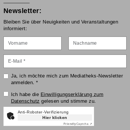
Newsletter:
Bleiben Sie über Neuigkeiten und Veranstaltungen
informiert:
Vorname
Nachname
E-Mail
*
Ja, ich möchte mich zum Mediatheks-Newsletter
anmelden.
*
Einwilligungserklärung
Ich habe die
Einwilligungserklärung zum
Datenschutz
gelesen und stimme zu.
Anti-Roboter-Verifizierung
Hier klicken
Friendly
Captcha ⇗